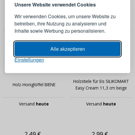
4,49 €
45,34 €
122,90 €
Melden Sie sich bei Ihrem
Unsere Website verwendet Cookies
Konto an
Knopf für Pfeffermühle
Holzgestell für Auflaufformen
Wir verwenden Cookies, um unsere Website zu
PEUGEOT
WMF Ovenware 39 x 30 cm
betreiben, ihre Nutzung zu analysieren und
E-Mail-Adresse
Inhalte sowie Werbung zu personalisieren.
Versand
übermorgen
Versand
heute
Passwort
ANZEIGEN
Alle akzeptieren
Einstellungen
0,69 €
2,27 €
ANMELDEN
4,49 €
Holzstiele für Eis SILIKOMART
Holz-Honiglöffel BIENE
Passwort erinnern
Easy Cream 11,3 cm beige
Versand
heute
Versand
heute
2,49 €
2,99 €