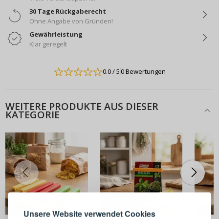
30 Tage Rückgaberecht
Ohne Angabe von Gründen!
Gewährleistung
Klar geregelt
0.0
/ 5
0 Bewertungen
WEITERE PRODUKTE AUS DIESER
KATEGORIE
ANMELDEN
REGISTRIEREN
Melden Sie sich bei Ihrem
Unsere Website verwendet Cookies
4,49 €
4,99 €