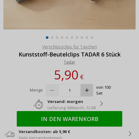
Verschlussclips für Taschen
Kunststoff-Beutelclips TADAR 6 Stück
Tadar
5,90
€
von 100
Menge
Set
Versand: morgen
Lieferung: Mittwoch, 12.08
IN DEN WARENKORB
Versandkosten: ab 5,90 €
Viele Versandoptionen