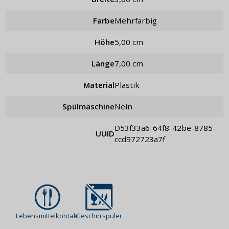
Farbe
mehrfarbig
Höhe
5,00 cm
Länge
7,00 cm
Material
Plastik
Spülmaschine
Nein
d53f33a6-64f8-42be-8785-
UUID
ccd972723a7f
Lebensmittelkontakt
Geschirrspüler