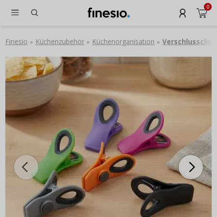
0
Finesio
Küchenzubehör
Küchenorganisation
Verschlussclips
»
»
»