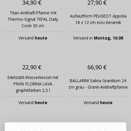
34,90 €
27,90 €
Titan-Antihaft-Pfanne mit
Auflaufform PEUGEOT Appolia
Thermo-Signal TEFAL Daily
18 x 12 cm ecru Keramik
Cook 30 cm
Versand
heute
Versand in
Montag, 10.08
22,90 €
66,90 €
Edelstahl-Wasserkessel mit
BALLARINI Salina Granitium 24
Pfeife FLORINA LAVA
cm grau - Granit-Antihaftpfanne
graphitfarben 2,5 l
Versand
heute
Versand
heute
ANMELDEN
REGISTRIEREN