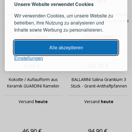
107,90 €
75,90 €
Melden Sie sich bei Ihrem
Unsere Website verwendet Cookies
Konto an
Carbonstahl-Pfanne DE BUYER
BALLARINI Salina Granitium 28
Wir verwenden Cookies, um unsere Website zu
Mineral B Pro 28 cm
cm grau - Granit-Antihaftpfanne
betreiben, ihre Nutzung zu analysieren und
E-Mail-Adresse
Inhalte sowie Werbung zu personalisieren.
Versand
heute
Versand
heute
Passwort
ANZEIGEN
Alle akzeptieren
Einstellungen
4,99 €
189,90 €
ANMELDEN
Kokotte / Auflaufform aus
BALLARINI Salina Granitium 3
Passwort erinnern
Keramik GUARDINI Ramekin
Stück - Granit-Antihaftpfannen
Versand
heute
Versand
heute
46,90 €
94,90 €