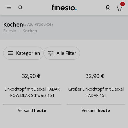
0
Kochen
(
3726 Produkte
)
Finesio
Kochen
Kategorien
Alle Filter
32,90 €
32,90 €
Einkochtopf mit Deckel TADAR
Großer Einkochtopf mit Deckel
POWIDLAK Schwarz 15 l
TADAR 15 l
Versand
heute
Versand
heute