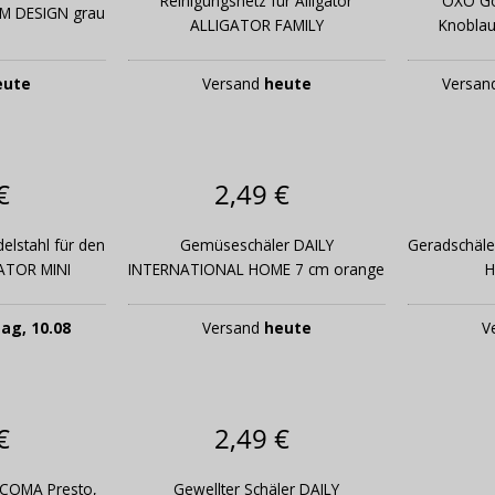
Reinigungsnetz für Alligator
OXO Go
M DESIGN grau
ALLIGATOR FAMILY
Knoblau
eute
Versand
heute
Versan
€
2,49 €
elstahl für den
Gemüseschäler DAILY
Geradschäl
ATOR MINI
INTERNATIONAL HOME 7 cm orange
H
ag, 10.08
Versand
heute
V
€
2,49 €
SCOMA Presto,
Gewellter Schäler DAILY