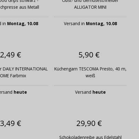
od Grips schwarz -
Obst- und Gemüseschneider
chpresse aus Metall
ALLIGATOR MINI
d in
Montag, 10.08
Versand in
Montag, 10.08
2,49 €
5,90 €
er DAILY INTERNATIONAL
Küchengarn TESCOMA Presto, 40 m,
OME Farbmix
weiß
ersand
heute
Versand
heute
3,49 €
29,90 €
Schokoladenreibe aus Edelstahl