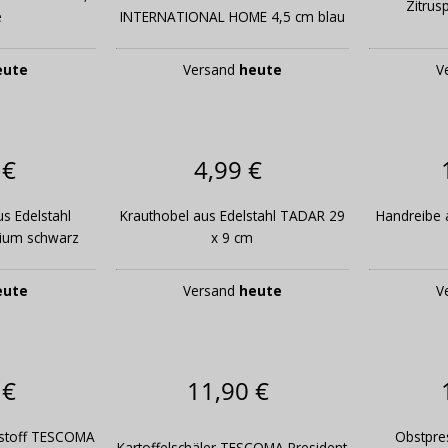
Zitrus
e
INTERNATIONAL HOME 4,5 cm blau
eute
Versand
heute
V
 €
4,99 €
s Edelstahl
Krauthobel aus Edelstahl TADAR 29
Handreibe 
ium schwarz
x 9 cm
eute
Versand
heute
V
 €
11,90 €
tstoff TESCOMA
Obstpre
Kartoffelschäler TESCOMA President