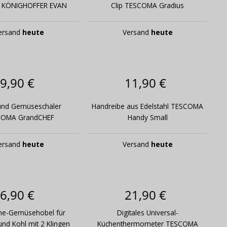
hl KÖNIGHOFFER EVAN
Clip TESCOMA Gradius
ersand
heute
Versand
heute
9,90 €
11,90 €
und Gemüseschäler
Handreibe aus Edelstahl TESCOMA
COMA GrandCHEF
Handy Small
ersand
heute
Versand
heute
6,90 €
21,90 €
ne-Gemüsehobel für
Digitales Universal-
d Kohl mit 2 Klingen
Küchenthermometer TESCOMA