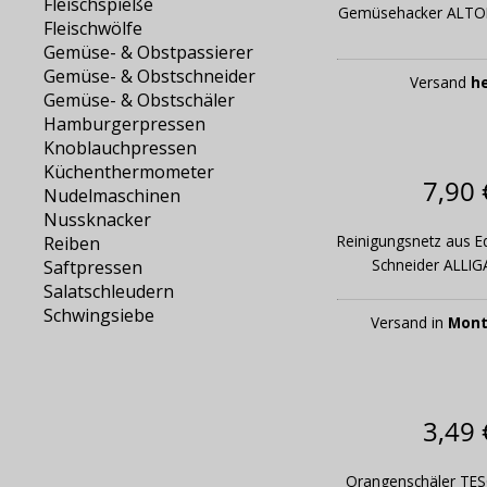
Fleischspieße
Gemüsehacker ALTO
Fleischwölfe
Gemüse- & Obstpassierer
Gemüse- & Obstschneider
Versand
h
Gemüse- & Obstschäler
Hamburgerpressen
Knoblauchpressen
Küchenthermometer
7,90 
Nudelmaschinen
Nussknacker
Reinigungsnetz aus Ed
Reiben
Schneider ALLIG
Saftpressen
Salatschleudern
Schwingsiebe
Versand in
Mont
3,49 
Orangenschäler TE