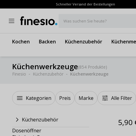
Schneller Versand der Bestellungen
Was suchen Sie heute?
Kochen
Backen
Küchenzubehör
Küchenme
Küchenwerkzeuge
(
854 Produkte
)
Finesio
Küchenzubehör
Küchenwerkzeuge
Kategorien
Preis
Marke
Alle Filter
Küchenzubehör
5,90 
Dosenöffner