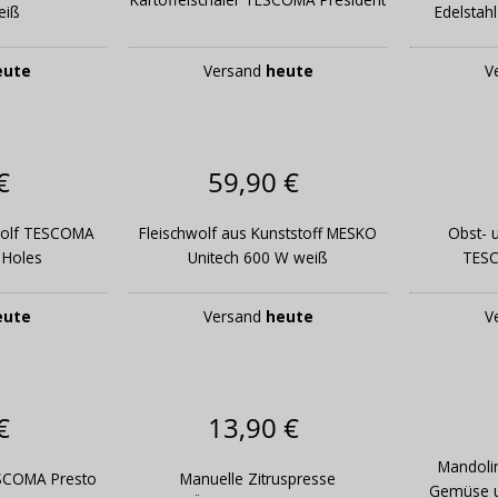
eiß
Edelsta
eute
Versand
heute
V
€
59,90 €
hwolf TESCOMA
Fleischwolf aus Kunststoff MESKO
Obst- 
 Holes
Unitech 600 W weiß
TES
eute
Versand
heute
V
€
13,90 €
Mandoli
SCOMA Presto
Manuelle Zitruspresse
Gemüse un