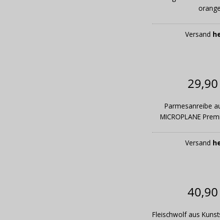
orang
Versand
h
29,90
Parmesanreibe au
MICROPLANE Prem
Versand
h
40,90
Fleischwolf aus Kuns