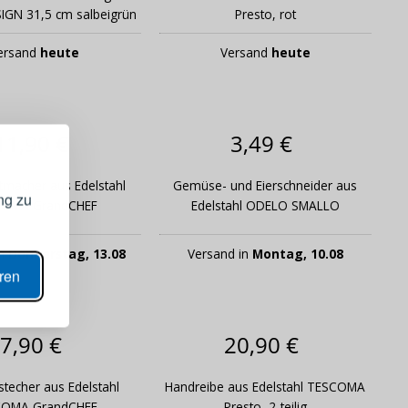
GN 31,5 cm salbeigrün
Presto, rot
ersand
heute
Versand
heute
GISTRIEREN
bei Ihrem
11,90 €
3,49 €
rtmacher aus Edelstahl
Gemüse- und Eierschneider aus
ng zu
COMA GrandCHEF
Edelstahl ODELO SMALLO
in
Donnerstag, 13.08
Versand in
Montag, 10.08
ANZEIGEN
eren
N
7,90 €
20,90 €
ern
techer aus Edelstahl
Handreibe aus Edelstahl TESCOMA
COMA GrandCHEF
Presto, 2-teilig