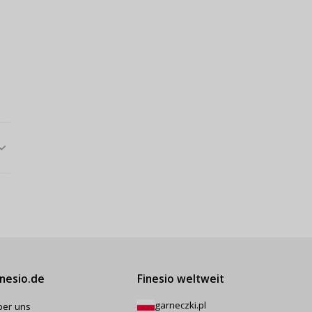
inesio.de
Finesio weltweit
garneczki.pl
ber uns