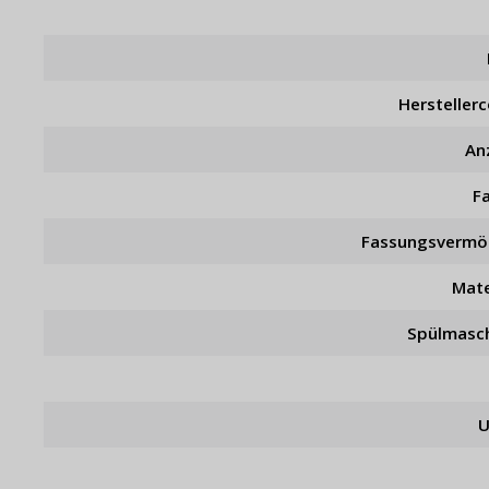
Hersteller
An
F
Fassungsverm
Mate
Spülmasc
U