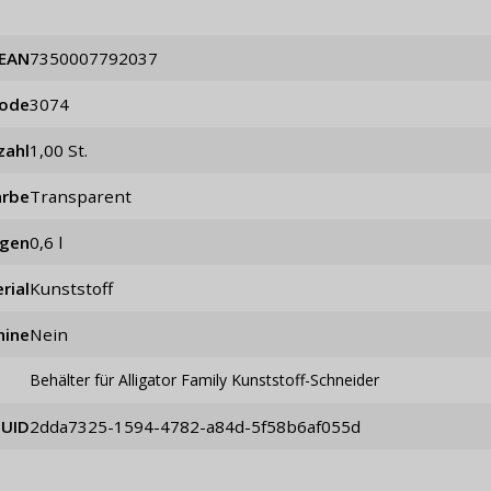
EAN
7350007792037
code
3074
zahl
1,00 St.
arbe
Transparent
ögen
0,6 l
rial
Kunststoff
hine
Nein
Behälter für Alligator Family Kunststoff-Schneider
UID
2dda7325-1594-4782-a84d-5f58b6af055d