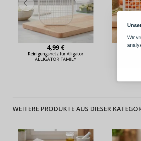
Unser
Wir v
analy
4,99 €
Reinigungsnetz für Alligator
Reini
ALLIGATOR FAMILY
Kunststof
Schnell
ALLI
Bestel
Schnell
Live-Üb
Bestell
WEITERE PRODUKTE AUS DIESER KATEGOR