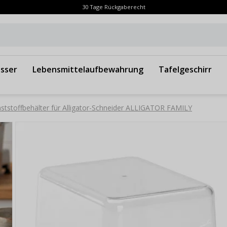
30 Tage Rückgaberecht
sser
Lebensmittelaufbewahrung
Tafelgeschirr
ststoffbehälter für Alligator-Schneider ALLIGATOR FAMILY