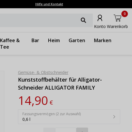
Hilfe und Kontakt
0
Konto
Warenkorb
Kaffee &
Bar
Heim
Garten
Marken
Tee
Gemüse- & Obstschneider
Kunststoffbehälter für Alligator-
Schneider ALLIGATOR FAMILY
14,90
€
Fassungsvermögen (2 zur Auswahl)
0,6 l