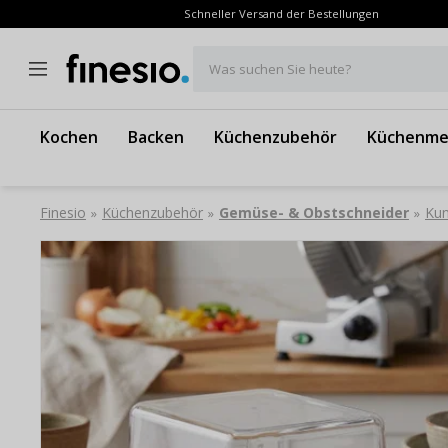
Schneller Versand der Bestellungen
Was suchen Sie heute?
Kochen
Backen
Küchenzubehör
Küchenme
Finesio
Küchenzubehör
Gemüse- & Obstschneider
Kun
»
»
»