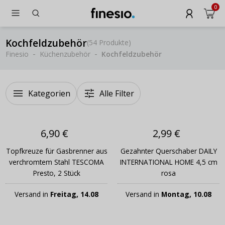
0
Kochfeldzubehör
(
54 Produkte
)
Finesio
Küchenzubehör
Kochfeldzubehör
Kategorien
Alle Filter
6,90 €
2,99 €
Topfkreuze für Gasbrenner aus
Gezahnter Querschaber DAILY
verchromtem Stahl TESCOMA
INTERNATIONAL HOME 4,5 cm
Presto, 2 Stück
rosa
Versand in
Freitag, 14.08
Versand in
Montag, 10.08