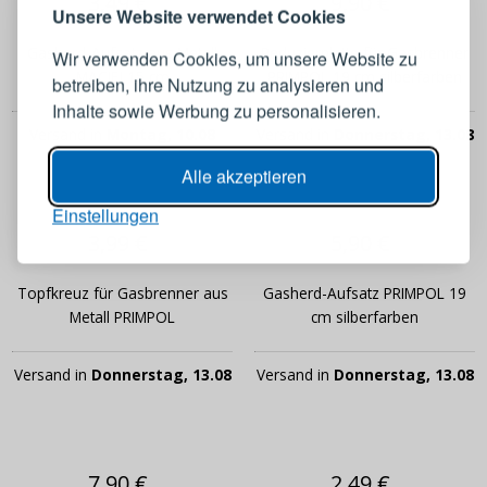
3,49 €
9,90 €
Melden Sie sich bei Ihrem
Unsere Website verwendet Cookies
Konto an
Gasherd-Aufsatz aus Metall
Reduzierplatte für Gasbrenner
Wir verwenden Cookies, um unsere Website zu
MACIEJ 15 cm
PRIMPOL 19 cm silberfarben
betreiben, ihre Nutzung zu analysieren und
E-Mail-Adresse
Inhalte sowie Werbung zu personalisieren.
Versand in
Montag, 10.08
Versand in
Donnerstag, 13.08
Passwort
ANZEIGEN
Alle akzeptieren
Einstellungen
3,99 €
5,90 €
ANMELDEN
Topfkreuz für Gasbrenner aus
Gasherd-Aufsatz PRIMPOL 19
Passwort erinnern
Metall PRIMPOL
cm silberfarben
Versand in
Donnerstag, 13.08
Versand in
Donnerstag, 13.08
7,90 €
2,49 €