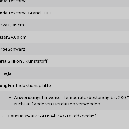
rke
Tescoma
erie
Tescoma GrandCHEF
icke
0,06 cm
sser
24,00 cm
arbe
schwarz
rial
Silikon , Kunststoff
hine
Ja
ung
für Induktionsplatte
Anwendungshinweise: Temperaturbeständig bis 230 °C.
Nicht auf anderen Herdarten verwenden.
UID
c80d0895-a0c3-4163-b243-187dd2eeda5f