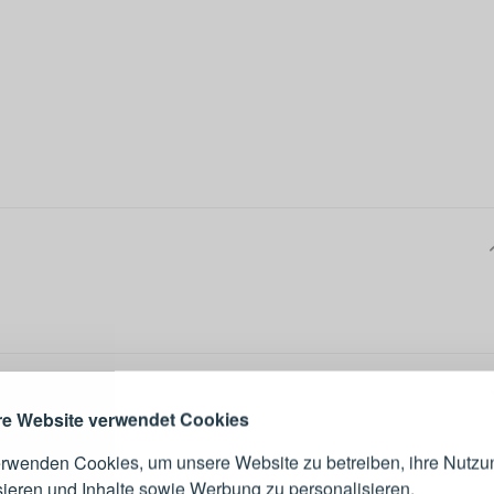
ANMELDEN
RE
s sich lohnt, ein Konto zu
erstellen
Melden Sie sich 
Konto an
e Website verwendet Cookies
erwenden Cookies, um unsere Website zu betreiben, ihre Nutzu
E-Mail-Adresse
sieren und Inhalte sowie Werbung zu personalisieren.