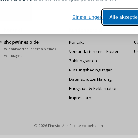
er Bestellvorgang,
Passwort
Einstellungen
Alle akzepti
lungen nachverfolgen,
e Datenaktualisierung,
Kontakt
Kundenbereich
F
erblick über Änderungen an der
ANMELDE
hr
ung,
shop@finesio.de
Kontakt
Ü
-
Wir antworten innerhalb eines
Versandarten und -kosten
U
Passwort erinn
Werktages
Zahlungsarten
Nutzungsbedingungen
Datenschutzerklärung
Rückgabe & Reklamation
Impressum
© 2026 Finesio. Alle Rechte vorbehalten.