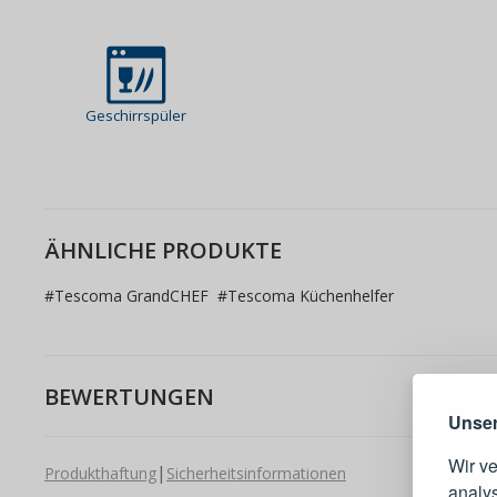
Geschirrspüler
ÄHNLICHE PRODUKTE
#
Tescoma GrandCHEF
#
Tescoma Küchenhelfer
Warum e
BEWERTUNGEN
Unser
Wir v
|
Produkthaftung
Sicherheitsinformationen
analy