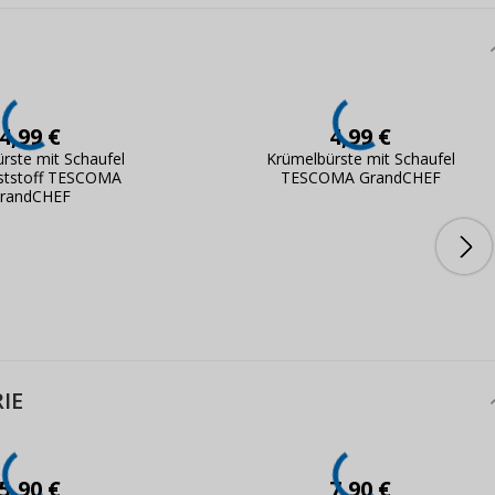
4,99 €
4,99 €
rste mit Schaufel
Krümelbürste mit Schaufel
ststoff TESCOMA
TESCOMA GrandCHEF
randCHEF
IE
5,90 €
7,90 €