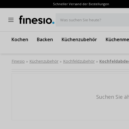
Schneller Versand der Bestellungen
Was suchen Sie heute?
Kochen
Backen
Küchenzubehör
Küchenme
Finesio
Küchenzubehör
Kochfeldzubehör
Kochfeldabde
»
»
»
Suchen Sie ä