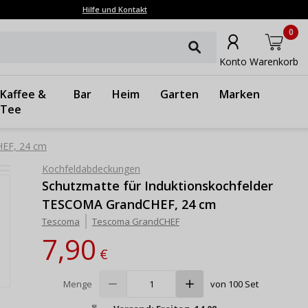
Hilfe und Kontakt
0
Konto
Warenkorb
Kaffee &
Bar
Heim
Garten
Marken
Tee
HEF, 24 cm
Kochfeldabdeckungen
Schutzmatte für Induktionskochfelder
TESCOMA GrandCHEF, 24 cm
Tescoma
Tescoma GrandCHEF
7,90
€
Menge
von 100 Set