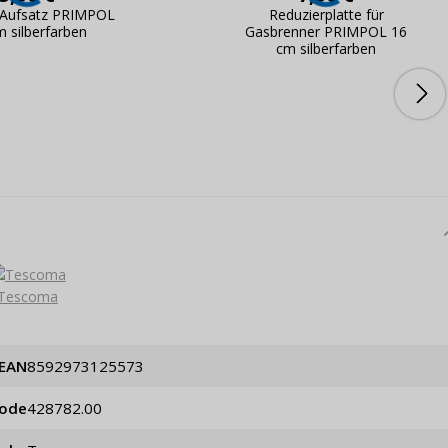
-Aufsatz PRIMPOL
Reduzierplatte für
m silberfarben
Gasbrenner PRIMPOL 16
cm silberfarben
Tescoma
EAN
8592973125573
code
428782.00