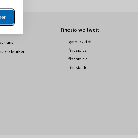
ANZEIGEN
eren
inesio.de
Finesio weltweit
N
garneczki.pl
ber uns
finesio.cz
nsere Marken
ern
finesio.sk
finesio.de