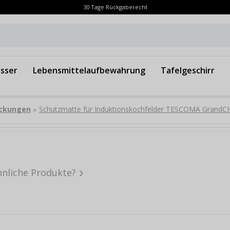
30 Tage Rückgaberecht
sser
Lebensmittelaufbewahrung
Tafelgeschirr
ckungen
Schutzmatte für Induktionskochfelder TESCOMA GrandC
»
hnliche Produkte?