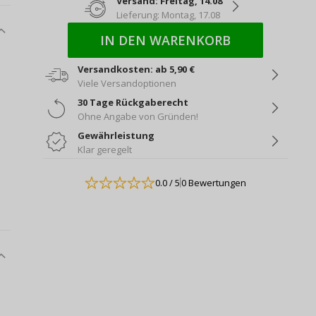
Versand: Freitag, 14.08
Lieferung: Montag, 17.08
IN DEN WARENKORB
Versandkosten: ab 5,90 €
Viele Versandoptionen
5,90 €
TESCOMA GrandCHEF –
Grillbür
30 Tage Rückgaberecht
Knoblauchzerkleinerer
TESCO
Ohne Angabe von Gründen!
Gewährleistung
Klar geregelt
0.0
/ 5
0 Bewertungen
7,90 €