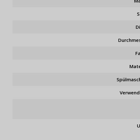
Ma
S
D
Durchme
F
Mate
Spülmasc
Verwend
U