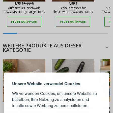
4,99 €
1,73 €
4,99 €
Aufsatz für Fleischwolf
Schneidmesser für
Aufsa
TESCOMA Handy Large Holes
Fleischwolf TESCOMA Handy
TESCOMA
IN DEN WARENKORB
IN DEN WARENKORB
IN
WEITERE PRODUKTE AUS DIESER
KATEGORIE
ANMELDEN
REGISTRIEREN
Melden Sie sich bei Ihrem
Unsere Website verwendet Cookies
Konto an
Wir verwenden Cookies, um unsere Website zu
betreiben, ihre Nutzung zu analysieren und
E-Mail-Adresse
29,90 €
41,90 €
Inhalte sowie Werbung zu personalisieren.
Pommes-Schneider aus
Gemüsehobel aus Edelstahl
Spirals
Kunststoff TESCOMA Handy,
für Obst und Gemüse
aus 