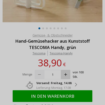
Gemüse- & Obstschneider
Hand-Gemüsehacker aus Kunststoff
TESCOMA Handy, grün
Tescoma
Tescoma Handy
38,90
€
von 100
Menge
Stk.
Versand: Freitag, 14.08
Lieferung: Montag, 17.08
IN DEN WARENKORB