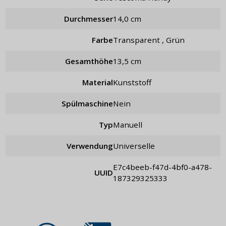
Durchmesser
14,0 cm
Farbe
Transparent , Grün
Gesamthöhe
13,5 cm
Material
Kunststoff
Spülmaschine
Nein
Typ
manuell
Verwendung
universelle
e7c4beeb-f47d-4bf0-a478-
UUID
187329325333