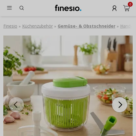
0
Finesio
Küchenzubehör
Gemüse- & Obstschneider
Hand-G
»
»
»