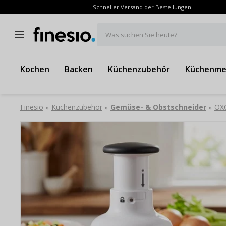
Schneller Versand der Bestellungen
Was suchen Sie heute?
Kochen
Backen
Küchenzubehör
Küchenme
Finesio
Küchenzubehör
Gemüse- & Obstschneider
OXO
»
»
»