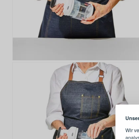
Warum e
Unser
Wir v
analy