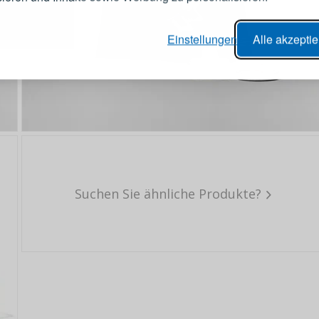
er Bestellvorgang,
Passwort
Einstellungen
Alle akzepti
lungen nachverfolgen,
e Datenaktualisierung,
erblick über Änderungen an der
ANMELDE
ung,
Passwort erinn
Suchen Sie ähnliche Produkte?