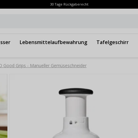
30 Tage Rückgaberecht
sser
Lebensmittelaufbewahrung
Tafelgeschirr
 Good Grips - Manueller Gemüseschneider