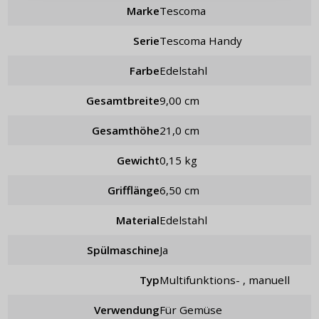
Passwort erinnern
Marke
Tescoma
Serie
Tescoma Handy
Farbe
Edelstahl
Gesamtbreite
9,00 cm
Gesamthöhe
21,0 cm
Gewicht
0,15 kg
Grifflänge
6,50 cm
Material
Edelstahl
Spülmaschine
Ja
Typ
Multifunktions- , manuell
Verwendung
für Gemüse