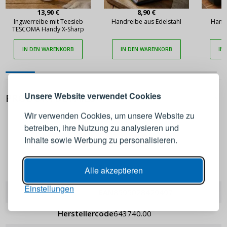
13,90 €
8,90 €
Ingwerreibe mit Teesieb
Handreibe aus Edelstahl
Handr
TESCOMA Handy X-Sharp
IN DEN WARENKORB
IN DEN WARENKORB
IN
ANMELDEN
REGISTRIEREN
Melden Sie sich bei Ihrem
Unsere Website verwendet Cookies
PRODUKTDETAILS
Konto an
Wir verwenden Cookies, um unsere Website zu
betreiben, ihre Nutzung zu analysieren und
E-Mail-Adresse
Inhalte sowie Werbung zu personalisieren.
Passwort
ANZEIGEN
Tescoma
Alle akzeptieren
Einstellungen
EAN
8595028429497
ANMELDEN
Herstellercode
643740.00