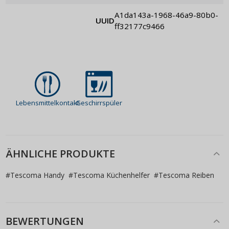
a1da143a-1968-46a9-80b0-
UUID
ff32177c9466
Lebensmittelkontakt
Geschirrspüler
ÄHNLICHE PRODUKTE
#
Tescoma Handy
#
Tescoma Küchenhelfer
#
Tescoma Reiben
BEWERTUNGEN