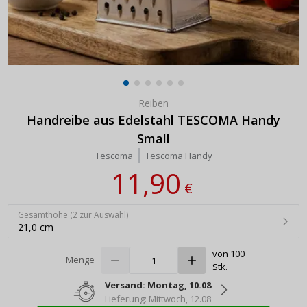
Reiben
Handreibe aus Edelstahl TESCOMA Handy
Small
Tescoma
Tescoma Handy
11,90
€
Gesamthöhe (2 zur Auswahl)
21,0 cm
von 100
Menge
Stk.
Versand: Montag, 10.08
Lieferung: Mittwoch, 12.08