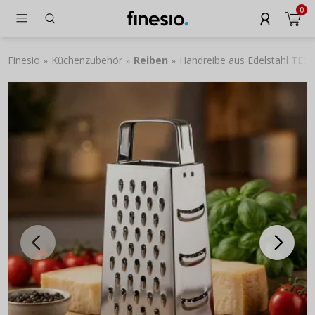
0
Finesio
Küchenzubehör
Reiben
Handreibe aus Edelstahl TE
»
»
»