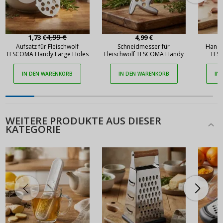
4,99 €
1,73 €
4,99 €
Aufsatz für Fleischwolf
Schneidmesser für
Handr
TESCOMA Handy Large Holes
Fleischwolf TESCOMA Handy
TES
IN DEN WARENKORB
IN DEN WARENKORB
IN
WEITERE PRODUKTE AUS DIESER
KATEGORIE