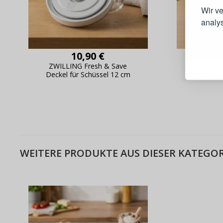
Wir v
analy
Schnell
10,90 €
Bestel
ZWILLING Fresh & Save
ZWILLI
Schnell
Deckel für Schüssel 12 cm
Deckel f
Live-Üb
Bestell
WEITERE PRODUKTE AUS DIESER KATEGOR