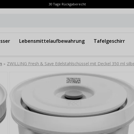
30 Tage Rückgaberecht
sser
Lebensmittelaufbewahrung
Tafelgeschirr
n
ZWILLING Fresh & Save Edelstahlschüssel mit Deckel 350 ml silb
»