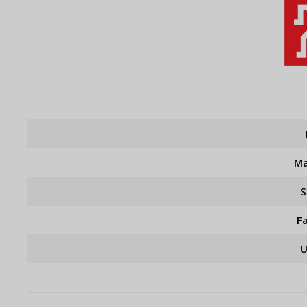
Ma
S
F
U