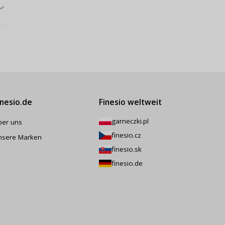
inesio.de
Finesio weltweit
garneczki.pl
ber uns
finesio.cz
nsere Marken
finesio.sk
finesio.de