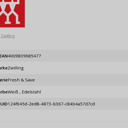
Zwilling
EAN
4009839685477
rke
Zwilling
erie
Fresh & Save
arbe
weiß , Edelstahl
UID
124f645d-2ed8-4873-b367-c84b4a57d7cd