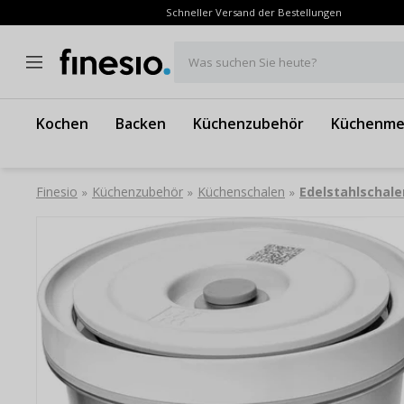
Schneller Versand der Bestellungen
Was suchen Sie heute?
Kochen
Backen
Küchenzubehör
Küchenme
Finesio
Küchenzubehör
Küchenschalen
Edelstahlschale
»
»
»