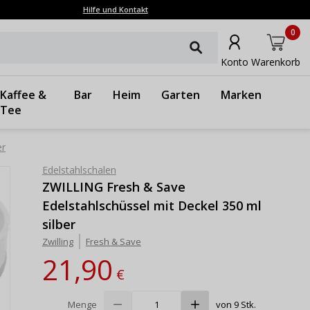
Hilfe und Kontakt
0
Konto
Warenkorb
Kaffee &
Bar
Heim
Garten
Marken
Tee
er
Edelstahlschalen
ZWILLING Fresh & Save
Edelstahlschüssel mit Deckel 350 ml
silber
Zwilling
Fresh & Save
21,90
€
Menge
von 9 Stk.