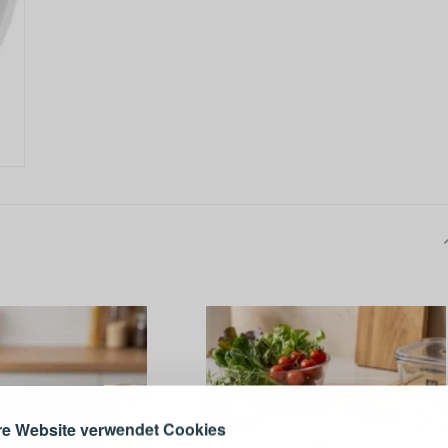
ANMELDEN
RE
s sich lohnt, ein Konto zu
erstellen
Melden Sie sich 
Konto an
e Website verwendet Cookies