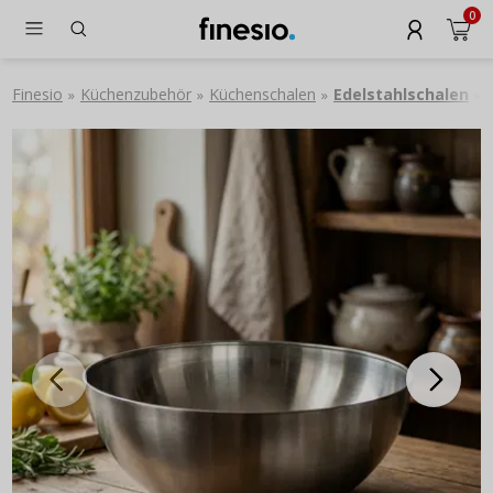
0
Finesio
Küchenzubehör
Küchenschalen
Edelstahlschalen
»
»
»
»