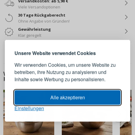
Versandkosten: ab 5,90 €
Viele Versandoptionen
30 Tage Rückgaberecht
Ohne Angabe von Gründen!
ANMELDEN
REGISTRIEREN
Gewährleistung
Klar geregelt
Melden Sie sich bei Ihrem
0.0
/ 5
0 Bewertungen
Unsere Website verwendet Cookies
Konto an
Wir verwenden Cookies, um unsere Website zu
betreiben, ihre Nutzung zu analysieren und
WEITERE PRODUKTE AUS DIESER
E-Mail-Adresse
KATEGORIE
Inhalte sowie Werbung zu personalisieren.
Passwort
ANZEIGEN
Alle akzeptieren
Einstellungen
ANMELDEN
Passwort erinnern