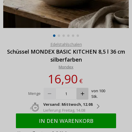
Edelstahlschalen
Schüssel MONDEX BASIC KITCHEN 8,5 l 36 cm
silberfarben
Mondex
16,90
€
von 100
Menge
Stk.
Versand: Mittwoch, 12.08
Lieferung: Freitag, 14.08
IN DEN WARENKORB