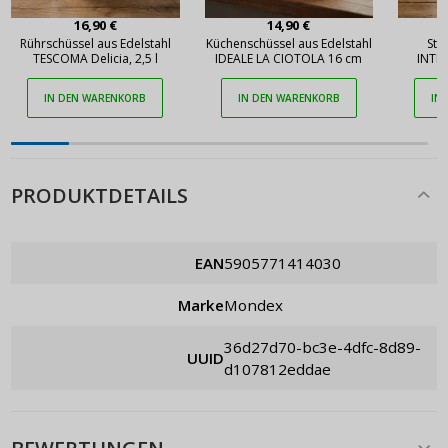
16,90 €
14,90 €
Rührschüssel aus Edelstahl
Küchenschüssel aus Edelstahl
Sta
TESCOMA Delicia, 2,5 l
IDEALE LA CIOTOLA 16 cm
INTE
STR
IN DEN WARENKORB
IN DEN WARENKORB
IN
PRODUKTDETAILS
EAN
5905771414030
Marke
Mondex
36d27d70-bc3e-4dfc-8d89-
UUID
d107812eddae