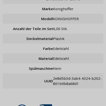
Marke
Konighoffer
Modell
KONIGHOFFER
Anzahl der Teile im Set
6,00 Stk.
Deckelmaterial
Plastik
Farbe
Edelstahl
Material
Edelstahl
Spülmaschine
Nein
2e8d5b3d-3ab4-4324-b202-
UUID
801b9b8a68d1