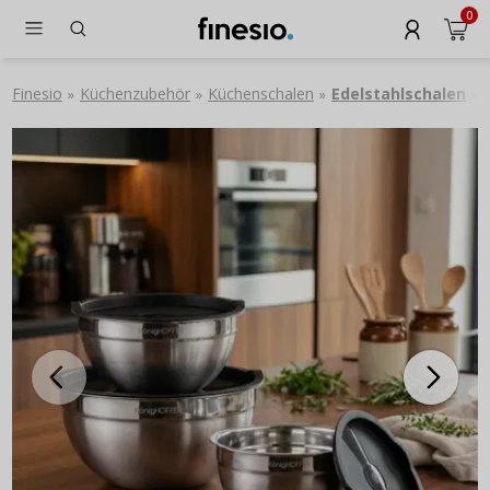
0
Finesio
Küchenzubehör
Küchenschalen
Edelstahlschalen
»
»
»
»