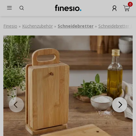
0
Finesio
Küchenzubehör
Schneidebretter
Schneidebretter B
»
»
»