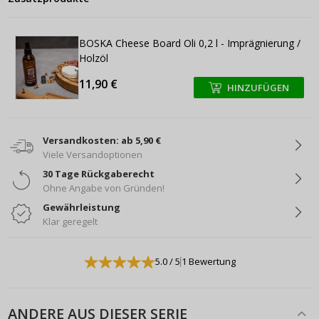
BOSKA Cheese Board Oli 0,2 l - Imprägnierung /
Holzöl
11,90 €
HINZUFÜGEN
+
+
Versandkosten: ab 5,90 €
Viele Versandoptionen
30 Tage Rückgaberecht
Ohne Angabe von Gründen!
Gewährleistung
Klar geregelt
5.0
/ 5
1 Bewertung
ANDERE AUS DIESER SERIE