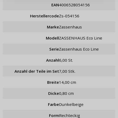
EAN
4006528054156
Passwort erinnern
Herstellercode
zs-054156
Marke
Zassenhaus
Modell
ZASSENHAUS Eco Line
Serie
Zassenhaus Eco Line
Anzahl
6,00 St.
Anzahl der Teile im Set
7,00 Stk.
Breite
14,00 cm
Dicke
0,80 cm
Farbe
Dunkelbeige
Form
rechteckig