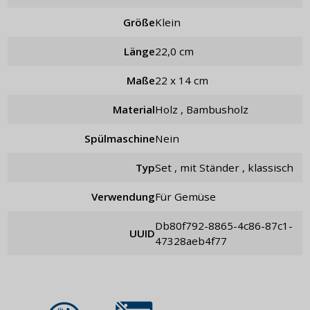
Größe
klein
Länge
22,0 cm
Maße
22 x 14 cm
Material
Holz , Bambusholz
Spülmaschine
Nein
Typ
Set , mit Ständer , klassisch
Verwendung
für Gemüse
db80f792-8865-4c86-87c1-
UUID
47328aeb4f77