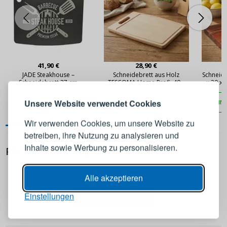
ANMELDEN
REGISTRIEREN
41,90 €
28,90 €
JADE Steakhouse –
Schneidebrett aus Holz
Schneide
Schneidebrett 37 cm
TESCOMA Home Profi, 40 x
x 20 x
26 cm
Melden Sie sich bei Ihrem
Unsere Website verwendet Cookies
IN DEN WARENKORB
IN DEN WARENKORB
IN
Konto an
Wir verwenden Cookies, um unsere Website zu
betreiben, ihre Nutzung zu analysieren und
E-Mail-Adresse
Inhalte sowie Werbung zu personalisieren.
PRODUKTDETAILS
Passwort
ANZEIGEN
Alle akzeptieren
Einstellungen
ANMELDEN
Zassenhaus