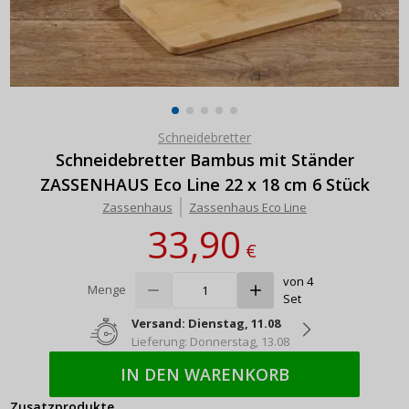
Schneidebretter
Schneidebretter Bambus mit Ständer
ZASSENHAUS Eco Line 22 x 18 cm 6 Stück
Zassenhaus
Zassenhaus Eco Line
33,90
€
von 4
Menge
Set
Versand: Dienstag, 11.08
Lieferung: Donnerstag, 13.08
IN DEN WARENKORB
Zusatzprodukte