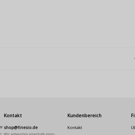
Kontakt
Kundenbereich
F
hr
shop@finesio.de
Kontakt
Ü
-
Wir antworten innerhalb eines