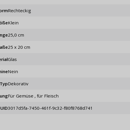
orm
rechteckig
öße
klein
änge
25,0 cm
aße
25 x 20 cm
rial
Glas
hine
Nein
Typ
dekorativ
ung
für Gemüse , für Fleisch
UID
3017d5fa-7450-461f-9c32-f80f8768d741