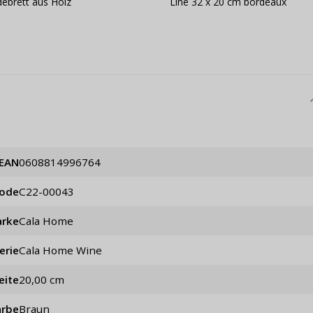
debrett aus Holz
Line 32 x 20 cm bordeaux
EAN
0608814996764
code
C22-00043
rke
Cala Home
erie
Cala Home Wine
eite
20,00 cm
arbe
Braun