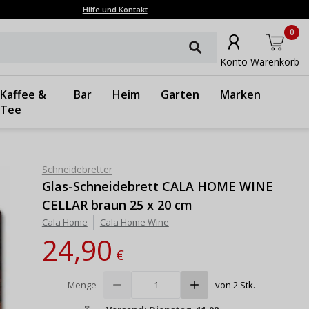
Hilfe und Kontakt
0
Konto
Warenkorb
Kaffee &
Bar
Heim
Garten
Marken
Tee
Schneidebretter
Glas-Schneidebrett CALA HOME WINE
CELLAR braun 25 x 20 cm
Cala Home
Cala Home Wine
24,90
€
Menge
von 2 Stk.