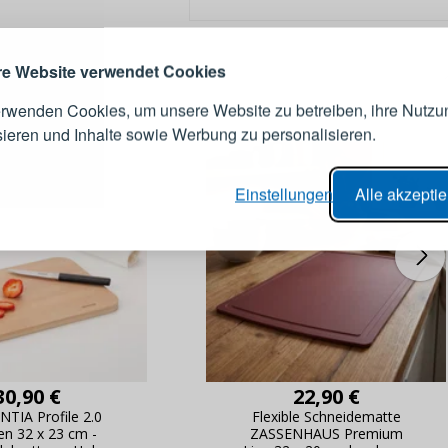
erstellen
Melden Sie sich 
Konto an
e Website verwendet Cookies
IE
erwenden Cookies, um unsere Website zu betreiben, ihre Nutzu
E-Mail-Adresse
sieren und Inhalte sowie Werbung zu personalisieren.
er Bestellvorgang,
Passwort
Einstellungen
Alle akzepti
lungen nachverfolgen,
e Datenaktualisierung,
erblick über Änderungen an der
ANMELDE
ung,
Passwort erinn
30,90 €
22,90 €
TIA Profile 2.0
Flexible Schneidematte
n 32 x 23 cm -
ZASSENHAUS Premium