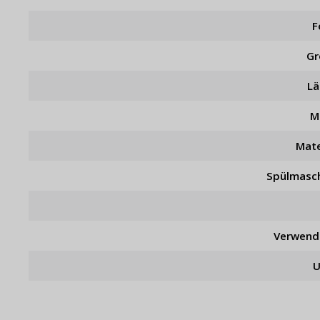
F
Gr
L
M
Mate
Spülmasc
Verwend
U