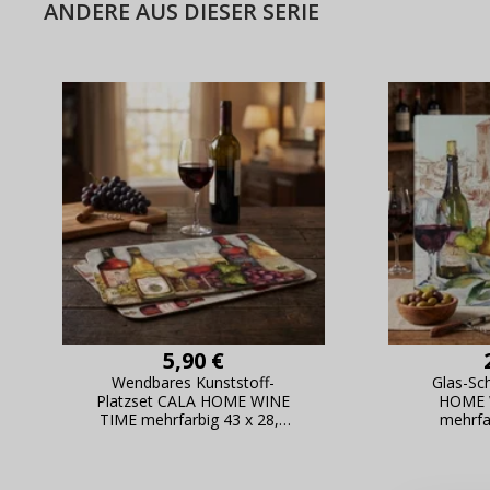
ANDERE AUS DIESER SERIE
5,90 €
Wendbares Kunststoff-
Glas-Sc
Platzset CALA HOME WINE
HOME 
TIME mehrfarbig 43 x 28,5
mehrfa
cm
Warum e