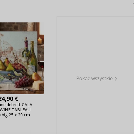
Pokaż wszystkie
24,90 €
hneidebrett CALA
WINE TABLEAU
rbig 25 x 20 cm
ANMELDEN
RE
s sich lohnt, ein Konto zu