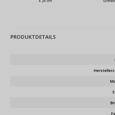
x 26 cm
Schnei
PRODUKTDETAILS
Hersteller
Ma
S
Br
F