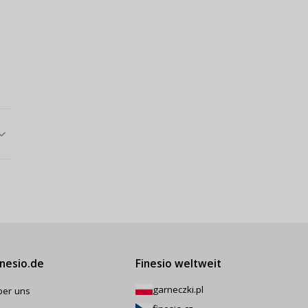
inesio.de
Finesio weltweit
garneczki.pl
ber uns