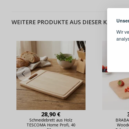
Unser
WEITERE PRODUKTE AUS DIESER KATEGOR
Wir v
analy
Schnell
Bestel
Schnell
Live-Üb
Bestell
28,90 €
Schneidebrett aus Holz
BRABAN
TESCOMA Home Profi, 40
Woode