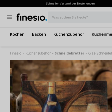
Schneller Versand der Bestellungen
Was suchen Sie heute?
Kochen
Backen
Küchenzubehör
Küchenme
Finesio
Küchenzubehör
Schneidebretter
Glas-Schneid
»
»
»