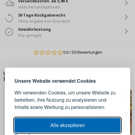
Versandkosten: ab 5,90 €
Viele Versandoptionen
30 Tage Rückgaberecht
Ohne Angabe von Gründen!
Gewährleistung
Klar geregelt
0.0
/ 5
0 Bewertungen
ANMELDEN
REGISTRIEREN
WEITERE PRODUKTE AUS DIESER
Melden Sie sich bei Ihrem
KATEGORIE
Unsere Website verwendet Cookies
Konto an
Wir verwenden Cookies, um unsere Website zu
betreiben, ihre Nutzung zu analysieren und
E-Mail-Adresse
Inhalte sowie Werbung zu personalisieren.
Passwort
ANZEIGEN
Alle akzeptieren