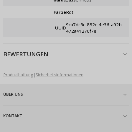
Farbe
Rot
9ca7dc5c-882c-4e36-a92b-
UUID
472a41276f7e
BEWERTUNGEN
|
Produkthaftung
Sicherheitsinformationen
ÜBER UNS
KONTAKT