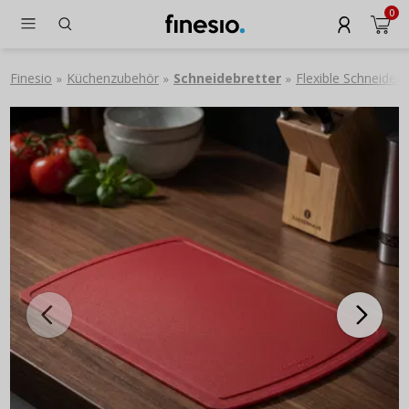
0
Finesio
Küchenzubehör
Schneidebretter
Flexible Schneide
»
»
»