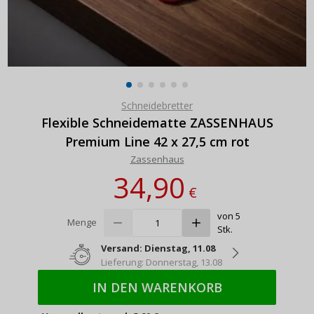
Schneidebretter
Flexible Schneidematte ZASSENHAUS
Premium Line 42 x 27,5 cm rot
Zassenhaus
34,90
€
von 5
Menge
Stk.
Versand: Dienstag, 11.08
Lieferung: Donnerstag, 13.08
IN DEN WARENKORB