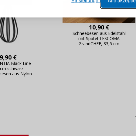
Einstellungen
Alle akzepti
lungen nachverfolgen,
e Datenaktualisierung,
erblick über Änderungen an der
ANMELDE
ung,
10,90 €
Schneebesen aus Edelstahl
Passwort erinn
mit Spatel TESCOMA
GrandCHEF, 33,5 cm
9,90 €
TIA Black Line
 cm schwarz -
besen aus Nylon