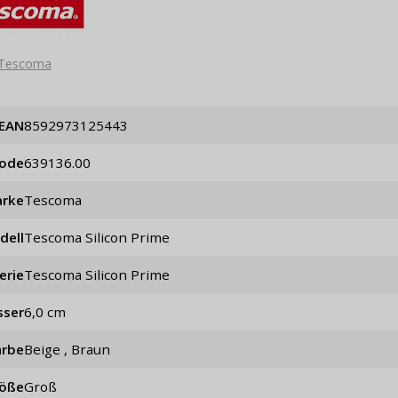
Tescoma
EAN
8592973125443
code
639136.00
rke
Tescoma
dell
Tescoma Silicon Prime
erie
Tescoma Silicon Prime
sser
6,0 cm
arbe
Beige , Braun
öße
Groß