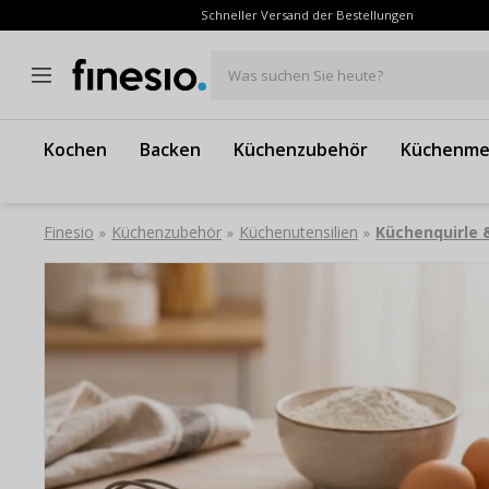
Schneller Versand der Bestellungen
Was suchen Sie heute?
Kochen
Backen
Küchenzubehör
Küchenme
Finesio
Küchenzubehör
Küchenutensilien
Küchenquirle
»
»
»