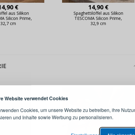
14,90 €
14,90 €
ffel aus Silikon
Spaghettilöffel aus Silikon
 Silicon Prime,
TESCOMA Silicon Prime,
32,7 cm
32,9 cm
IE
ANMELDEN
RE
s sich lohnt, ein Konto zu
erstellen
Melden Sie sich 
Konto an
e Website verwendet Cookies
erwenden Cookies, um unsere Website zu betreiben, ihre Nutzu
E-Mail-Adresse
sieren und Inhalte sowie Werbung zu personalisieren.
er Bestellvorgang,
Passwort