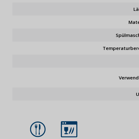
L
Mate
Spülmasc
Temperaturber
Verwend
U