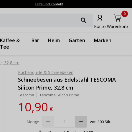
Hilfe und Kontakt
0
Konto
Warenkorb
Kaffee &
Bar
Heim
Garten
Marken
Tee
e, 32,8 cm
Küchenquirle & Schneebesen
Schneebesen aus Edelstahl TESCOMA
Silicon Prime, 32,8 cm
Tescoma
Tescoma Silicon Prime
10,90
€
Menge
von 100 Stk.