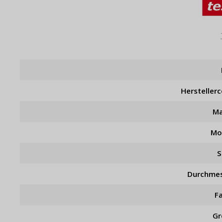
Hersteller
Ma
Mo
S
Durchme
F
Gr