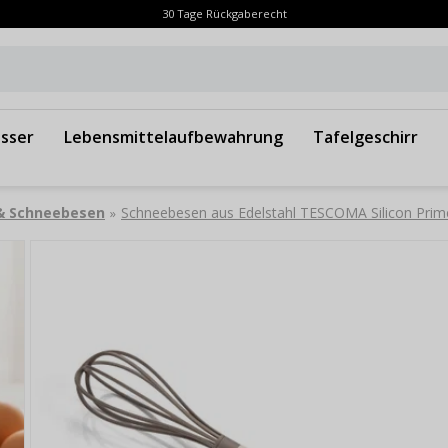
30 Tage Rückgaberecht
sser
Lebensmittelaufbewahrung
Tafelgeschirr
 & Schneebesen
Schneebesen aus Edelstahl TESCOMA Silicon Prim
»