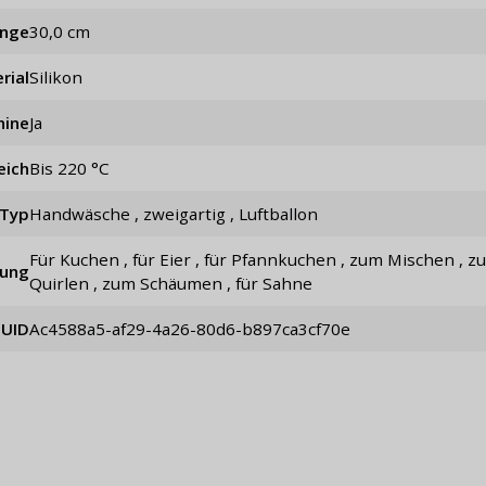
änge
30,0 cm
rial
Silikon
hine
Ja
eich
bis 220 °C
Typ
Handwäsche , zweigartig , Luftballon
für Kuchen , für Eier , für Pfannkuchen , zum Mischen , zum
ung
Quirlen , zum Schäumen , für Sahne
UID
ac4588a5-af29-4a26-80d6-b897ca3cf70e