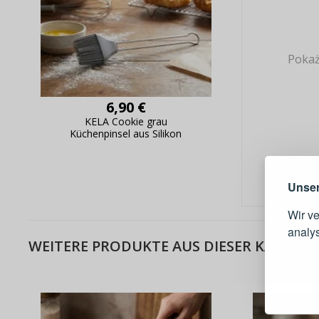
Pokaż
6,90 €
Warum e
KELA Cookie grau
Küchenpinsel aus Silikon
Unser
Wir v
analy
WEITERE PRODUKTE AUS DIESER KATEGOR
Schnell
Bestel
Schnell
Live-Üb