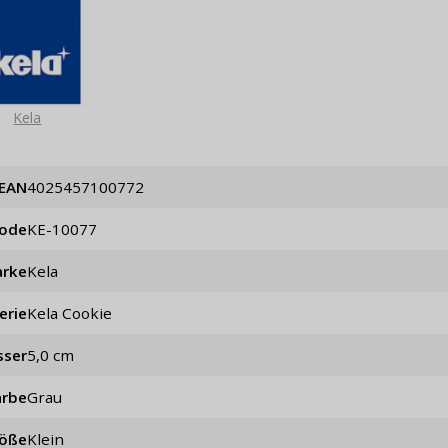
Kela
EAN
4025457100772
code
KE-10077
rke
Kela
erie
Kela Cookie
sser
5,0 cm
arbe
Grau
öße
Klein