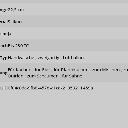
änge
22,5 cm
rial
Silikon
hine
Ja
eich
bis 230 °C
Typ
Handwäsche , zweigartig , Luftballon
für Kuchen , für Eier , für Pfannkuchen , zum Mischen , zum
ung
Quirlen , zum Schäumen , für Sahne
UID
cf04c86c-9fb8-457d-a1cd-21853211459a