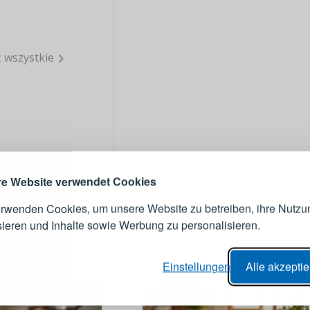
 wszystkie
ANMELDEN
RE
s sich lohnt, ein Konto zu
erstellen
Melden Sie sich 
Konto an
e Website verwendet Cookies
erwenden Cookies, um unsere Website zu betreiben, ihre Nutzu
E-Mail-Adresse
sieren und Inhalte sowie Werbung zu personalisieren.
IE
er Bestellvorgang,
Passwort
Einstellungen
Alle akzepti
lungen nachverfolgen,
e Datenaktualisierung,
erblick über Änderungen an der
ANMELDE