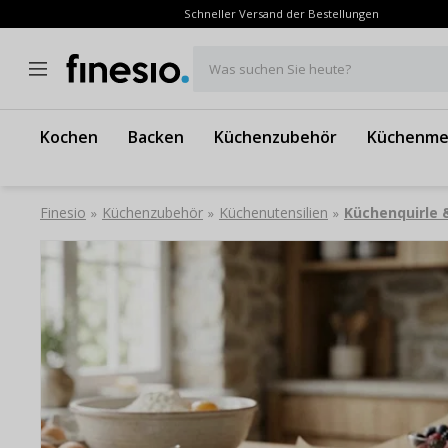
Schneller Versand der Bestellungen
Was suchen Sie heute?
Kochen
Backen
Küchenzubehör
Küchenme
Finesio
Küchenzubehör
Küchenutensilien
Küchenquirle
»
»
»