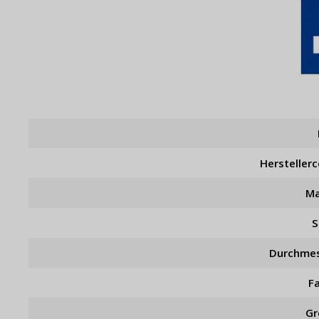
Hersteller
Ma
S
Durchme
F
Gr