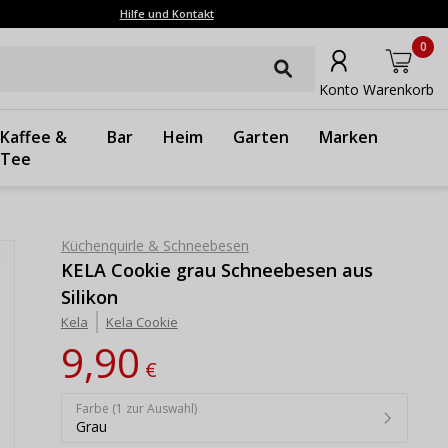
Hilfe und Kontakt
0
Konto
Warenkorb
Kaffee &
Bar
Heim
Garten
Marken
Tee
Küchenquirle & Schneebesen
KELA Cookie grau Schneebesen aus
Silikon
Kela
Kela Cookie
9,90
€
Farbe (1 zur Auswahl)
Grau