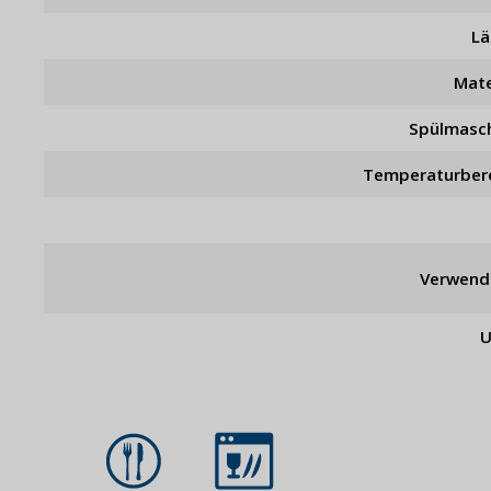
L
Mate
Spülmasc
Temperaturber
Verwend
U