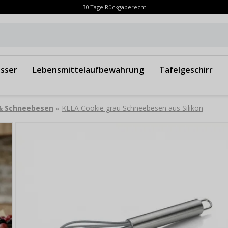
30 Tage Rückgaberecht
sser
Lebensmittelaufbewahrung
Tafelgeschirr
 & Schneebesen
KELA Cookie grau Schneebesen aus Silikon
»