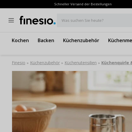
Schneller Versand der Bestellungen
Was suchen Sie heute?
Kochen
Backen
Küchenzubehör
Küchenme
Finesio
Küchenzubehör
Küchenutensilien
Küchenquirle
»
»
»