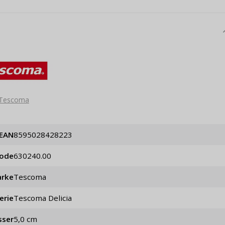
Tescoma
EAN
8595028428223
code
630240.00
rke
Tescoma
erie
Tescoma Delicia
sser
5,0 cm