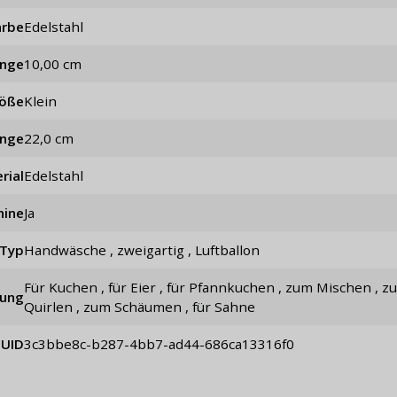
arbe
Edelstahl
änge
10,00 cm
öße
Klein
änge
22,0 cm
rial
Edelstahl
hine
Ja
Typ
Handwäsche , zweigartig , Luftballon
für Kuchen , für Eier , für Pfannkuchen , zum Mischen , zum
ung
Quirlen , zum Schäumen , für Sahne
UID
3c3bbe8c-b287-4bb7-ad44-686ca13316f0