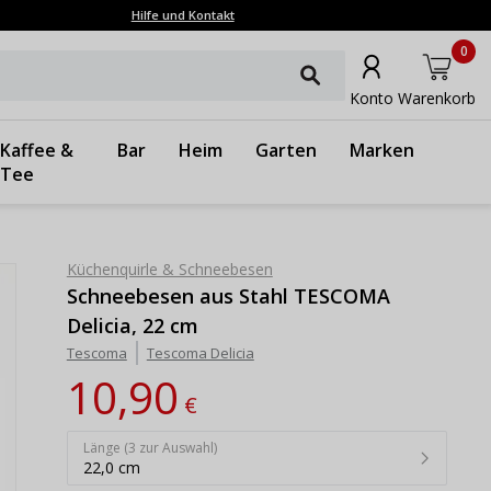
Hilfe und Kontakt
0
Konto
Warenkorb
Kaffee &
Bar
Heim
Garten
Marken
Tee
Küchenquirle & Schneebesen
Schneebesen aus Stahl TESCOMA
Delicia, 22 cm
Tescoma
Tescoma Delicia
10,90
€
Länge (3 zur Auswahl)
22,0 cm