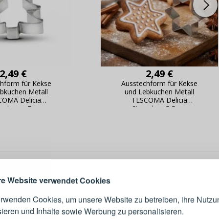
2,49 €
2,49 €
hform für Kekse
Ausstechform für Kekse
bkuchen Metall
und Lebkuchen Metall
COMA Delicia
TESCOMA Delicia
enbaum 7 cm
Sternchen 5,5 cm
ANMELDEN
RE
s sich lohnt, ein Konto zu
erstellen
Melden Sie sich 
IE
Konto an
e Website verwendet Cookies
erwenden Cookies, um unsere Website zu betreiben, ihre Nutzu
E-Mail-Adresse
sieren und Inhalte sowie Werbung zu personalisieren.