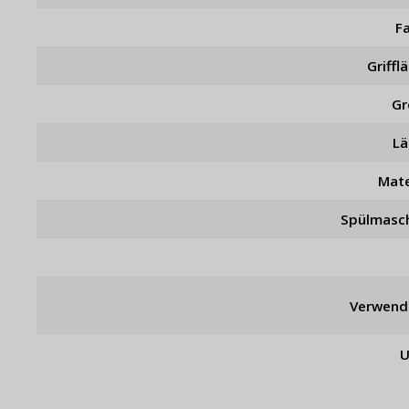
F
Griffl
Gr
L
Mate
Spülmasc
Verwend
U