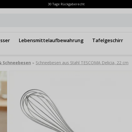
30 Tage Rückgaberecht
sser
Lebensmittelaufbewahrung
Tafelgeschirr
 & Schneebesen
Schneebesen aus Stahl TESCOMA Delicia, 22 cm
»