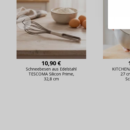
Schnell
Bestel
Schnell
Live-Üb
Bestell
10,90 €
Schneebesen aus Edelstahl
KITCHENA
TESCOMA Silicon Prime,
27 c
32,8 cm
S