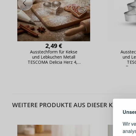
2,49 €
Ausstechform für Kekse
Ausstec
und Lebkuchen Metall
und Le
TESCOMA Delicia Herz 4,5
TES
cm
Tann
Warum e
WEITERE PRODUKTE AUS DIESER KATEGOR
Unser
Wir v
analy