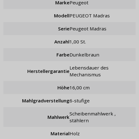
Marke
Peugeot
Modell
PEUGEOT Madras
Serie
Peugeot Madras
Anzahl
1,00 St.
Farbe
Dunkelbraun
Lebensdauer des
Herstellergarantie
Mechanismus
Höhe
16,00 cm
Mahlgradverstellung
6-stufige
Scheibenmahlwerk ,
Mahlwerk
stählern
Material
Holz