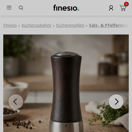
0
Finesio
Küchenzubehör
Küchenmühlen
Salz- & Pfeffermühl
»
»
»