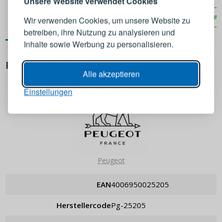
Unsere Website verwendet Cookies
ADHOC Yaso 17 cm
Pfeffermühle aus Holz
Konto an
IN DEN WARENKORB
IN DEN WARENKORB
IN
Wir verwenden Cookies, um unsere Website zu
betreiben, ihre Nutzung zu analysieren und
E-Mail-Adresse
Inhalte sowie Werbung zu personalisieren.
PRODUKTDETAILS
Passwort
ANZEIGEN
Alle akzeptieren
Einstellungen
ANMELDEN
Passwort erinnern
Peugeot
EAN
4006950025205
Herstellercode
pg-25205