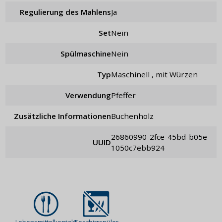
Regulierung des Mahlens
ja
Set
nein
Spülmaschine
Nein
Typ
maschinell , mit Würzen
Verwendung
Pfeffer
Zusätzliche Informationen
Buchenholz
26860990-2fce-45bd-b05e-
UUID
1050c7ebb924
Lebensmittelkontakt
Geschirrspüler