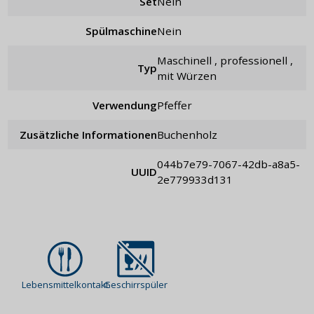
Set
nein
Spülmaschine
Nein
maschinell , professionell ,
Typ
mit Würzen
Verwendung
Pfeffer
Zusätzliche Informationen
Buchenholz
044b7e79-7067-42db-a8a5-
UUID
2e779933d131
Lebensmittelkontakt
Geschirrspüler