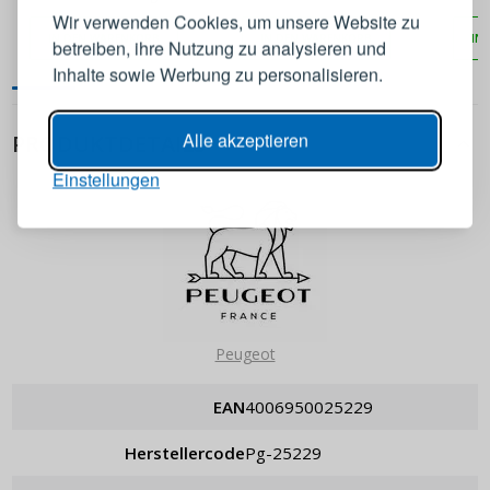
mit Gewürzen und
schwarz
Wir verwenden Cookies, um unsere Website zu
Untersetzer
IN DEN WARENKORB
IN DEN WARENKORB
IN
betreiben, ihre Nutzung zu analysieren und
E-Mail-Adresse
Inhalte sowie Werbung zu personalisieren.
Passwort
ANZEIGEN
Alle akzeptieren
PRODUKTDETAILS
Einstellungen
ANMELDEN
Passwort erinnern
Peugeot
EAN
4006950025229
Herstellercode
pg-25229