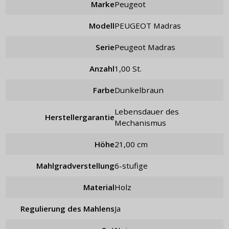
Marke
Peugeot
Modell
PEUGEOT Madras
Serie
Peugeot Madras
Anzahl
1,00 St.
Farbe
Dunkelbraun
Lebensdauer des
Herstellergarantie
Mechanismus
Höhe
21,00 cm
Mahlgradverstellung
6-stufige
Material
Holz
Regulierung des Mahlens
ja