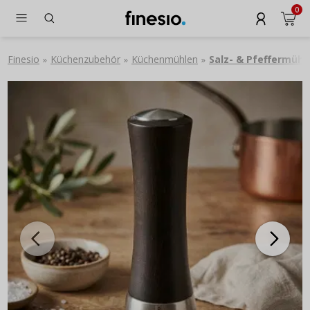
0
Finesio
Küchenzubehör
Küchenmühlen
Salz- & Pfeffermühl
»
»
»