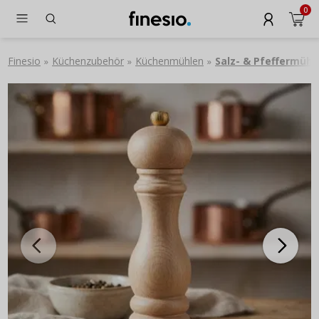
0
Finesio
Küchenzubehör
Küchenmühlen
Salz- & Pfeffermühl
»
»
»