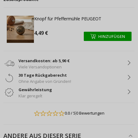
Knopf für Pfeffermühle PEUGEOT
4,49 €
HINZUFÜGEN
+
+
Versandkosten: ab 5,90 €
Viele Versandoptionen
30 Tage Rückgaberecht
Ohne Angabe von Gründen!
Gewährleistung
Klar geregelt
0.0
/ 5
0 Bewertungen
ANDERE AUS DIESER SERIE