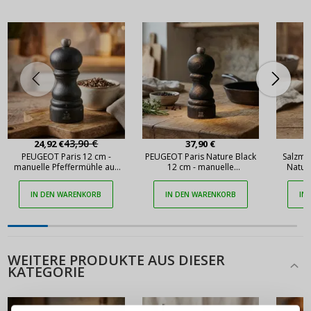
43,90 €
24,92 €
37,90 €
PEUGEOT Paris 12 cm -
PEUGEOT Paris Nature Black
Salzmü
manuelle Pfeffermühle aus
12 cm - manuelle
Natur
Holz
Pfeffermühle aus Holz
IN DEN WARENKORB
IN DEN WARENKORB
IN
WEITERE PRODUKTE AUS DIESER
KATEGORIE
ANMELDEN
REGISTRIEREN