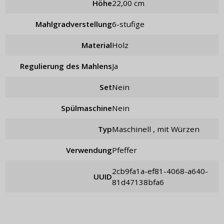
Höhe
22,00 cm
Mahlgradverstellung
6-stufige
Material
Holz
Regulierung des Mahlens
ja
Set
nein
Spülmaschine
Nein
Typ
maschinell , mit Würzen
Verwendung
Pfeffer
2cb9fa1a-ef81-4068-a640-
UUID
81d47138bfa6