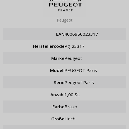
Peugeot
EAN
4006950023317
Herstellercode
pg-23317
Marke
Peugeot
Modell
PEUGEOT Paris
Serie
Peugeot Paris
Anzahl
1,00 St.
Farbe
Braun
Größe
hoch