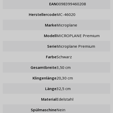
EAN
0098399460208
Herstellercode
MC-46020
Marke
Microplane
Modell
MICROPLANE Premium
Serie
Microplane Premium
Farbe
schwarz
Gesamtbreite
3,50 cm
Klingenlänge
20,30 cm
Länge
32,5 cm
Material
Edelstahl
Spülmaschine
Nein