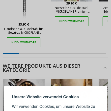
29,90 €
Nussreibe aus Edelstahl
Zeste
MICROPLANE Premium
Edel
dunkelblau
Premi
IN DEN WARENKORB
IN
23,90 €
Handreibe aus Edelstahl für
Gewürze MICROPLANE
Premium Spice
IN DEN WARENKORB
WEITERE PRODUKTE AUS DIESER
KATEGORIE
ANMELDEN
REGISTRIEREN
Melden Sie sich bei Ihrem
Unsere Website verwendet Cookies
Konto an
Wir verwenden Cookies, um unsere Website zu