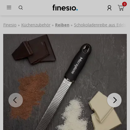
0
Finesio
Küchenzubehör
Reiben
Schokoladenreibe aus Edels
»
»
»