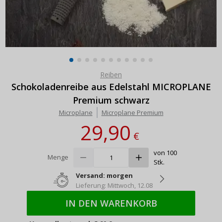
Reiben
Schokoladenreibe aus Edelstahl MICROPLANE
Premium schwarz
Microplane
Microplane Premium
29,90
€
von 100
Menge
Stk.
Versand: morgen
Lieferung: Mittwoch, 12.08
IN DEN WARENKORB