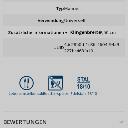
Typ
manuell
Verwendung
universell
Zusätzliche Informationen
Klingenbreite
: 2,50 cm
4dc2850d-1c86-4604-94a9-
UUID
227bc463fa10
Lebensmittelkontakt
Geschirrspüler
Edelstahl 18/10
BEWERTUNGEN