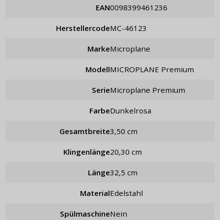
EAN
0098399461236
Herstellercode
MC-46123
Marke
Microplane
Modell
MICROPLANE Premium
Serie
Microplane Premium
Farbe
Dunkelrosa
Gesamtbreite
3,50 cm
Klingenlänge
20,30 cm
Länge
32,5 cm
Material
Edelstahl
Spülmaschine
Nein