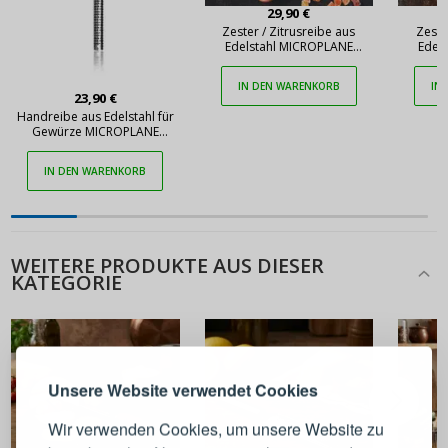
29,90 €
Zester / Zitrusreibe aus
Zeste
Edelstahl MICROPLANE
Edel
Premium Zester orange
Premi
IN DEN WARENKORB
IN
23,90 €
Handreibe aus Edelstahl für
Gewürze MICROPLANE
Premium Spice
IN DEN WARENKORB
WEITERE PRODUKTE AUS DIESER
KATEGORIE
ANMELDEN
REGISTRIEREN
Melden Sie sich bei Ihrem
Unsere Website verwendet Cookies
Konto an
Wir verwenden Cookies, um unsere Website zu