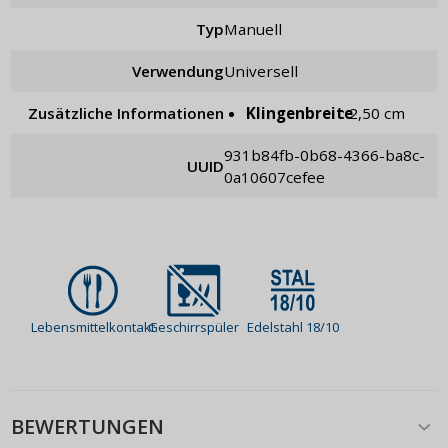
Typ
manuell
Verwendung
universell
Zusätzliche Informationen
Klingenbreite
: 2,50 cm
931b84fb-0b68-4366-ba8c-
UUID
0a10607cefee
Lebensmittelkontakt
Geschirrspüler
Edelstahl 18/10
BEWERTUNGEN