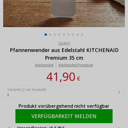
Spatel
Pfannenwender aus Edelstahl KITCHENAID
Premium 35 cm
KitchenAid
KitchenAid Premium
41,90
€
Variante (2 zur Auswahl)
I
Produkt vorübergehend nicht verfügbar
VERFÜGBARKEIT MELDEN
Versandkosten: ab 5,90 €