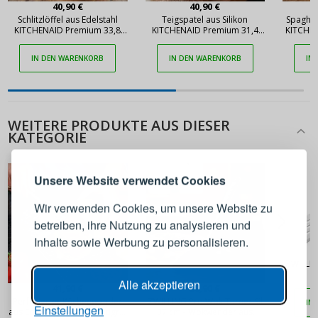
40,90 €
40,90 €
Schlitzlöffel aus Edelstahl
Teigspatel aus Silikon
Spaghett
KITCHENAID Premium 33,8
KITCHENAID Premium 31,4
KITCHE
cm
cm
IN DEN WARENKORB
IN DEN WARENKORB
IN
ANMELDEN
REGISTRIEREN
WEITERE PRODUKTE AUS DIESER
KATEGORIE
Melden Sie sich bei Ihrem
Unsere Website verwendet Cookies
Konto an
Wir verwenden Cookies, um unsere Website zu
betreiben, ihre Nutzung zu analysieren und
E-Mail-Adresse
Inhalte sowie Werbung zu personalisieren.
ZWILLIN
Passwort
ANZEIGEN
Alle akzeptieren
41,90 €
38,90 €
Perforierter Küchenwender
ZWILLING Pro Wok Turner Sil
IN
Einstellungen
aus Edelstahl RÖSLE Rundgriff
37 cm - Wokwender aus