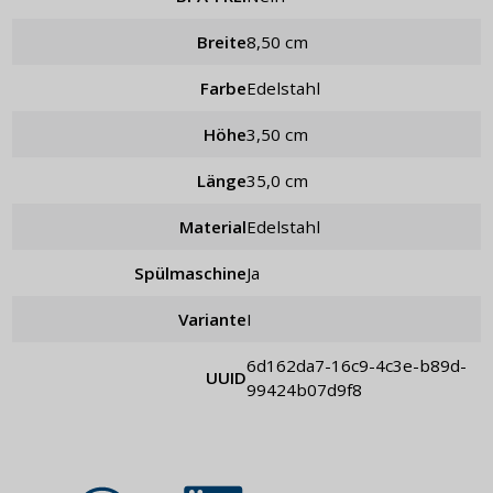
Breite
8,50 cm
Farbe
Edelstahl
Höhe
3,50 cm
Länge
35,0 cm
Material
Edelstahl
Spülmaschine
Ja
Variante
I
6d162da7-16c9-4c3e-b89d-
UUID
99424b07d9f8