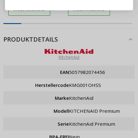
32 cm
Silikon
ANMELDEN
IN DEN WARENKORB
IN DEN WARENKORB
Passwort erinnern
PRODUKTDETAILS
KitchenAid
EAN
5057982074456
Herstellercode
KMG001OHSS
Marke
KitchenAid
Modell
KITCHENAID Premium
Serie
KitchenAid Premium
BPA-FREI
Nein