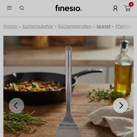
0
Finesio
Küchenzubehör
Küchenutensilien
Spatel
Pfannenwe
»
»
»
»