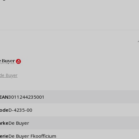
de Buyer
EAN
3011244235001
code
d-4235-00
rke
de Buyer
erie
De Buyer Fkoofficium