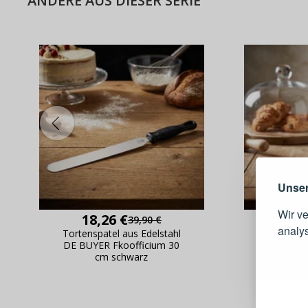
ANDERE AUS DIESER SERIE
Warum e
Unser
Wir v
18,26 €
39,90 €
analy
Tortenspatel aus Edelstahl
Tortensp
DE BUYER Fkoofficium 30
DE BUYE
cm schwarz
c
Schnell
Bestel
Schnell