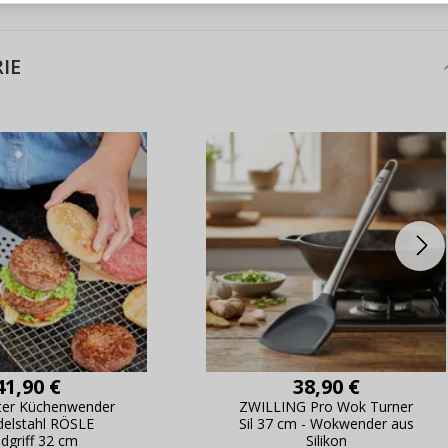
erblick über Änderungen an der
ANMELDE
ung,
IE
Passwort erinn
41,90 €
38,90 €
rter Küchenwender
ZWILLING Pro Wok Turner
delstahl RÖSLE
Sil 37 cm - Wokwender aus
dgriff 32 cm
Silikon