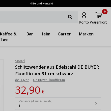
Hilfe und Kontakt
0
Konto
Warenkorb
Kaffee &
Bar
Heim
Garten
Marken
Tee
Spatel
Schlitzwender aus Edelstahl DE BUYER
Fkoofficium 31 cm schwarz
de Buyer
De Buyer Fkoofficium
32,90
€
Variante (4 zur Auswahl)
I