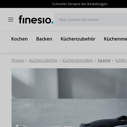
Schneller Versand der Bestellungen
Was suchen Sie heute?
Kochen
Backen
Küchenzubehör
Küchenme
Finesio
Küchenzubehör
Küchenutensilien
Spatel
Schlit
»
»
»
»