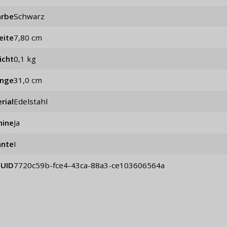
arbe
schwarz
eite
7,80 cm
icht
0,1 kg
änge
31,0 cm
rial
Edelstahl
hine
Ja
ante
I
UID
7720c59b-fce4-43ca-88a3-ce103606564a