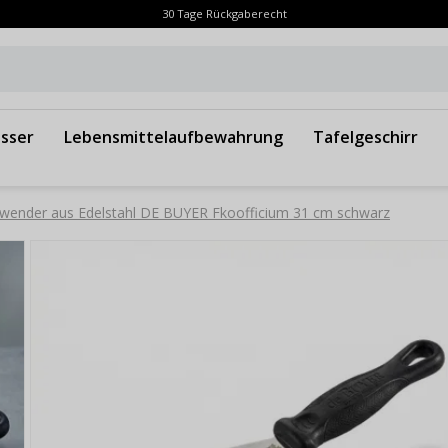
30 Tage Rückgaberecht
sser
Lebensmittelaufbewahrung
Tafelgeschirr
zwender aus Edelstahl DE BUYER Fkoofficium 31 cm schwarz