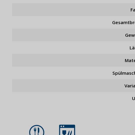
F
Gesamtbr
Gew
L
Mate
Spülmasc
Vari
U