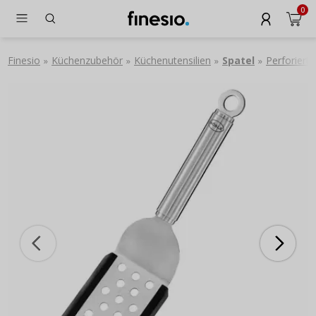
0
Finesio
Küchenzubehör
Küchenutensilien
Spatel
Perforiert
»
»
»
»