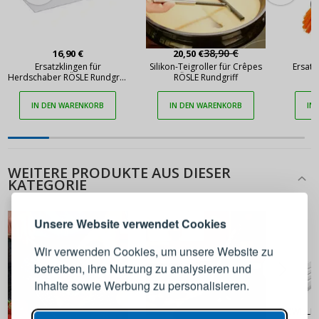
38,90 €
16,90 €
20,50 €
Ersatzklingen für
Silikon-Teigroller für Crêpes
Ersatz
Herdschaber RÖSLE Rundgriff
RÖSLE Rundgriff
R
10 Stück
IN DEN WARENKORB
IN DEN WARENKORB
IN
ANMELDEN
REGISTRIEREN
WEITERE PRODUKTE AUS DIESER
KATEGORIE
Melden Sie sich bei Ihrem
Unsere Website verwendet Cookies
Konto an
Wir verwenden Cookies, um unsere Website zu
betreiben, ihre Nutzung zu analysieren und
E-Mail-Adresse
Inhalte sowie Werbung zu personalisieren.
ZWILLIN