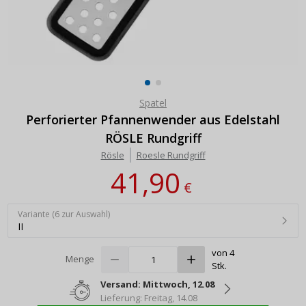
Spatel
Perforierter Pfannenwender aus Edelstahl
RÖSLE Rundgriff
Rösle
Roesle Rundgriff
41,90
€
Variante (6 zur Auswahl)
II
von 4
Menge
Stk.
Versand: Mittwoch, 12.08
Lieferung: Freitag, 14.08