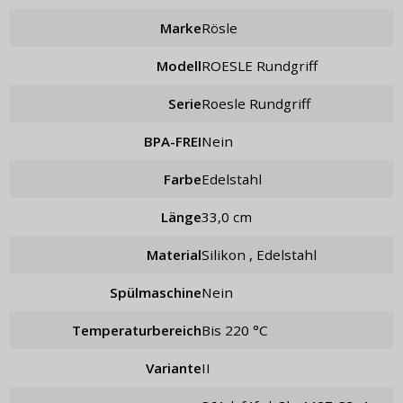
Marke
Rösle
Modell
ROESLE Rundgriff
Serie
Roesle Rundgriff
BPA-FREI
Nein
Farbe
Edelstahl
Länge
33,0 cm
Material
Silikon , Edelstahl
Spülmaschine
Nein
Temperaturbereich
bis 220 °C
Variante
II