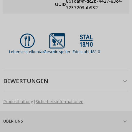
861daf4f-dc2b-4427-83c4-
UUID
7237203ab932
Lebensmittelkontakt
Geschirrspüler
Edelstahl 18/10
BEWERTUNGEN
|
Produkthaftung
Sicherheitsinformationen
ÜBER UNS