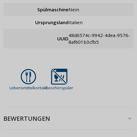
Spülmaschine
Nein
Ursprungsland
Italien
48d6574c-9942-4dea-9576-
UUID
8af601b3cfb5
Lebensmittelkontakt
Geschirrspüler
BEWERTUNGEN