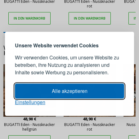
BUGATTI Eden - Nussknacker
BUGATTI Eden - Nussknacker
BUGATTI
rot
IN DEN WARENKORB
IN DEN WARENKORB
IN
ANMELDEN
REGISTRIEREN
Melden Sie sich bei Ihrem
Unsere Website verwendet Cookies
WEITERE PRODUKTE AUS DIESER
Konto an
KATEGORIE
Wir verwenden Cookies, um unsere Website zu
betreiben, ihre Nutzung zu analysieren und
E-Mail-Adresse
Inhalte sowie Werbung zu personalisieren.
Passwort
ANZEIGEN
Alle akzeptieren
Einstellungen
ANMELDEN
48,90 €
48,90 €
BUGATTI Eden - Nussknacker
BUGATTI Eden - Nussknacker
Nusskn
Passwort erinnern
hellgrün
rot