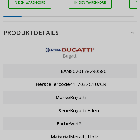
IN DEN WARENKORB
IN DEN WARENKORB
IN
PRODUKTDETAILS
Bugatti
EAN
8020178290586
Herstellercode
41-7032C1U/CR
Marke
Bugatti
Serie
Bugatti Eden
Farbe
weiß
Material
Metall , Holz