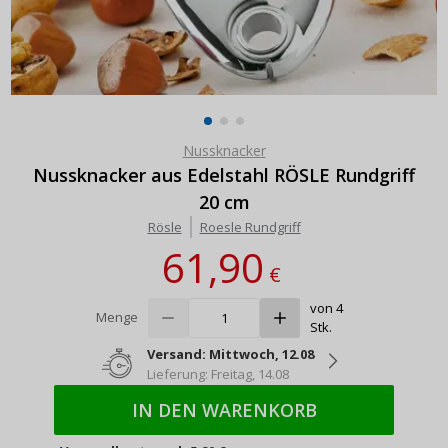
Nussknacker
Nussknacker aus Edelstahl RÖSLE Rundgriff
20 cm
Rösle
Roesle Rundgriff
61,90
€
von 4
Menge
Stk.
Versand: Mittwoch, 12.08
Lieferung: Freitag, 14.08
IN DEN WARENKORB