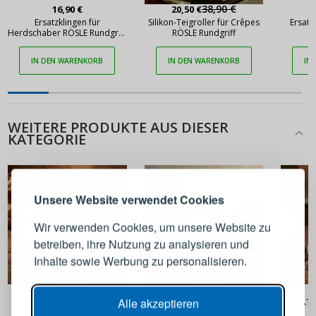
38,90 €
16,90 €
20,50 €
Ersatzklingen für
Silikon-Teigroller für Crêpes
Ersatz
Herdschaber RÖSLE Rundgriff
RÖSLE Rundgriff
R
10 Stück
IN DEN WARENKORB
IN DEN WARENKORB
IN
WEITERE PRODUKTE AUS DIESER
KATEGORIE
ANMELDEN
REGISTRIEREN
Melden Sie sich bei Ihrem
Unsere Website verwendet Cookies
Konto an
Wir verwenden Cookies, um unsere Website zu
betreiben, ihre Nutzung zu analysieren und
E-Mail-Adresse
Inhalte sowie Werbung zu personalisieren.
48,90 €
48,90 €
Passwort
ANZEIGEN
Alle akzeptieren
Nussknacker aus Edelstahl
BUGATTI Eden - Nussknacker
BUGATTI
BUGATTI KISS
grün