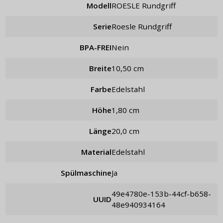
Modell
ROESLE Rundgriff
Serie
Roesle Rundgriff
BPA-FREI
Nein
Breite
10,50 cm
Farbe
Edelstahl
Höhe
1,80 cm
Länge
20,0 cm
Material
Edelstahl
Spülmaschine
Ja
49e4780e-153b-44cf-b658-
UUID
48e940934164