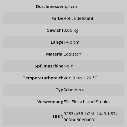
Durchmesser
5,5 cm
Farbe
Rot , Edelstahl
Gewicht
0,05 kg
Länge
14,0 cm
Material
Edelstahl
Spülmaschine
Nein
Temperaturbereich
von 0 bis 120 °C
Typ
Scheiben-
Verwendung
für Fleisch und Steaks
9283cd38-b24f-4da5-b87c-
UUID
803be60e0a09