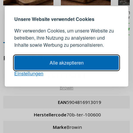
7,90 €
9,90 €
Küchenthermometer für
Fleischthermometer aus Stahl
Th
Melden Sie sich bei Ihrem
Fleisch aus Edelstahl
mit Clip TESCOMA Gradius
Lebensm
Unsere Website verwendet Cookies
O
Konto an
IN DEN WARENKORB
IN DEN WARENKORB
IN
Wir verwenden Cookies, um unsere Website zu
betreiben, ihre Nutzung zu analysieren und
E-Mail-Adresse
Inhalte sowie Werbung zu personalisieren.
PRODUKTDETAILS
Passwort
ANZEIGEN
Alle akzeptieren
Einstellungen
ANMELDEN
Browin
Passwort erinnern
EAN
5904816913019
Herstellercode
70b-ter-100600
Marke
Browin