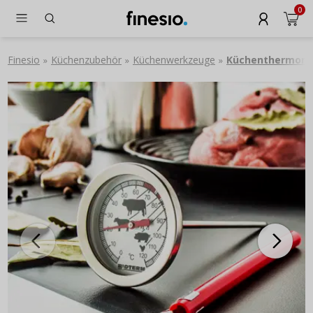
0
Finesio
Küchenzubehör
Küchenwerkzeuge
Küchenthermom
»
»
»