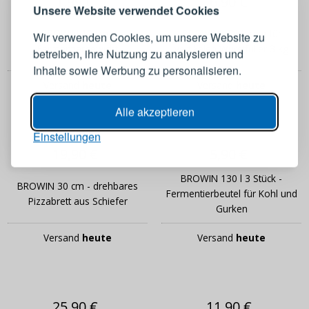
1,99 €
6,90 €
Melden Sie sich bei Ihrem
Unsere Website verwendet Cookies
Konto an
BROWIN 10 cm -
BROWIN - Dichtung für
Wir verwenden Cookies, um unsere Website zu
Fermentiergewicht
vertikalen Wurstfüller 3 kg
betreiben, ihre Nutzung zu analysieren und
E-Mail-Adresse
Inhalte sowie Werbung zu personalisieren.
Versand
heute
Versand
heute
Passwort
ANZEIGEN
Alle akzeptieren
Einstellungen
19,90 €
5,90 €
ANMELDEN
BROWIN 130 l 3 Stück -
BROWIN 30 cm - drehbares
Fermentierbeutel für Kohl und
Passwort erinnern
Pizzabrett aus Schiefer
Gurken
Versand
heute
Versand
heute
25,90 €
11,90 €