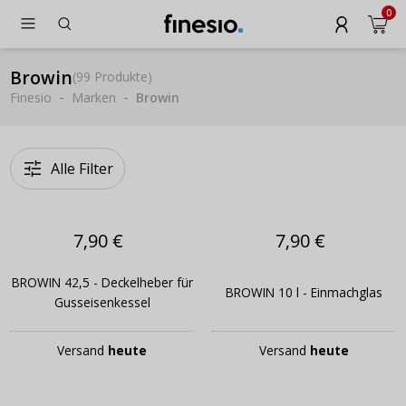
0
Browin
(
99 Produkte
)
Finesio
Marken
Browin
Alle Filter
7,90 €
7,90 €
BROWIN 42,5 - Deckelheber für
BROWIN 10 l - Einmachglas
Gusseisenkessel
Versand
heute
Versand
heute