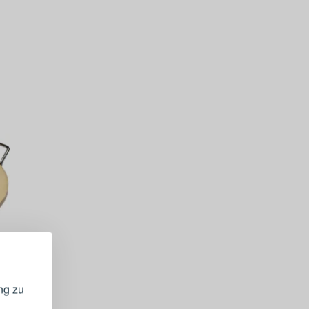
GISTRIEREN
bei Ihrem
ng zu