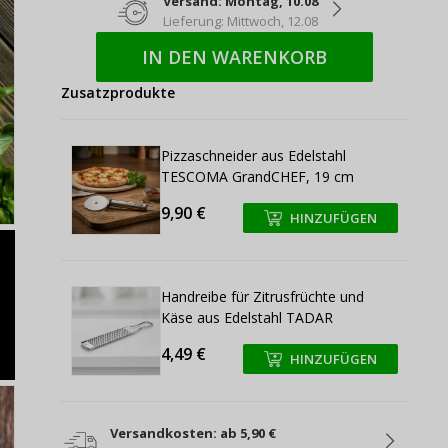
Versand: Montag, 10.08
Lieferung: Mittwoch, 12.08
IN DEN WARENKORB
Zusatzprodukte
Pizzaschneider aus Edelstahl
TESCOMA GrandCHEF, 19 cm
9,90 €
HINZUFÜGEN
+
+
Handreibe für Zitrusfrüchte und
Käse aus Edelstahl TADAR
4,49 €
HINZUFÜGEN
+
+
Versandkosten: ab 5,90 €