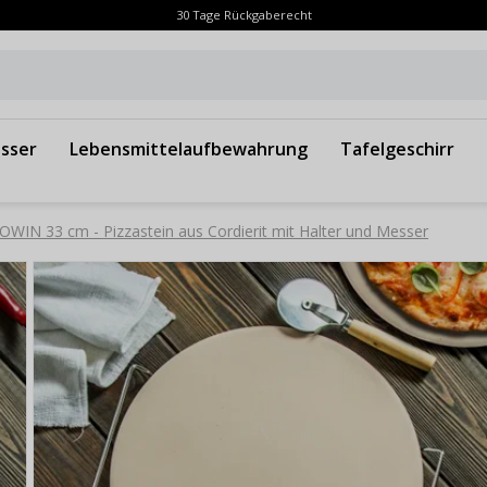
30 Tage Rückgaberecht
sser
Lebensmittelaufbewahrung
Tafelgeschirr
OWIN 33 cm - Pizzastein aus Cordierit mit Halter und Messer