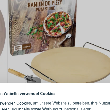
ANMELDEN
RE
s sich lohnt, ein Konto zu
erstellen
Melden Sie sich 
Konto an
e Website verwendet Cookies
erwenden Cookies, um unsere Website zu betreiben, ihre Nutzu
E-Mail-Adresse
sieren und Inhalte sowie Werbung zu personalisieren.