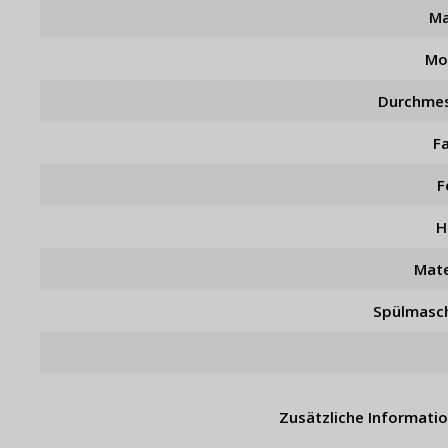
Ma
Mo
Durchme
F
F
H
Mate
Spülmasc
Zusätzliche Informati