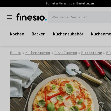
Schneller Versand der Bestellungen
Was suchen Sie heute?
Kochen
Backen
Küchenzubehör
Küchenme
Finesio
Küchenzubehör
Pizza Zubehör
Pizzasteine
BR
»
»
»
»