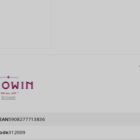
Browin
EAN
5908277713836
code
312009