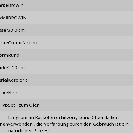
rke
Browin
dell
BROWIN
sser
33,0 cm
arbe
Cremefarben
orm
rund
öhe
1,10 cm
rial
Kordierit
hine
Nein
Typ
Set , zum Ofen
langsam im Backofen erhitzen , keine Chemikalien
onen
verwenden , die Verfärbung durch den Gebrauch ist ein
natürlicher Prozess