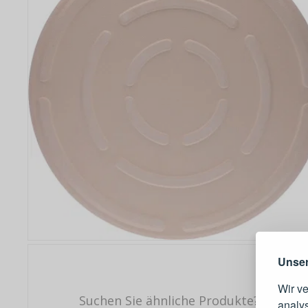
Warum e
Unser
Wir v
Suchen Sie ähnliche Produkte?
analy