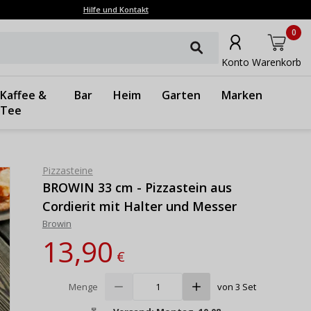
Hilfe und Kontakt
0
Konto
Warenkorb
Kaffee &
Bar
Heim
Garten
Marken
Tee
Pizzasteine
BROWIN 33 cm - Pizzastein aus
Cordierit mit Halter und Messer
Browin
13,90
€
Menge
von 3 Set