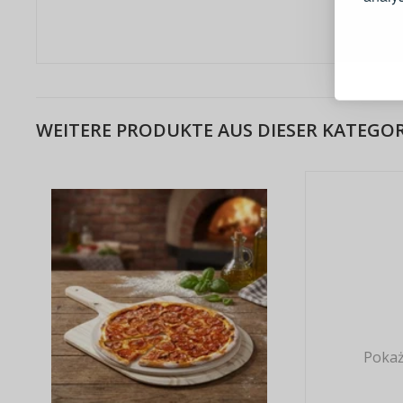
Schnell
Bestel
Schnell
Live-Üb
Bestell
WEITERE PRODUKTE AUS DIESER KATEGOR
Pokaż