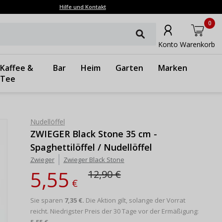
Hilfe und Kontakt
0
Konto
Warenkorb
Kaffee &
Bar
Heim
Garten
Marken
Tee
Nudellöffel
ZWIEGER Black Stone 35 cm -
Spaghettilöffel / Nudellöffel
Zwieger
Zwieger Black Stone
5,55
12,90 €
€
Sie sparen
7,35 €.
Die Aktion gilt, solange der Vorrat
reicht.
Niedrigster Preis der 30 Tage vor der Ermäßigung: