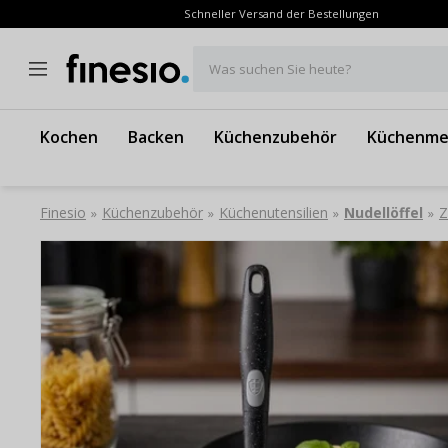
Schneller Versand der Bestellungen
Was suchen Sie heute?
Kochen
Backen
Küchenzubehör
Küchenme
Finesio
Küchenzubehör
Küchenutensilien
Nudellöffel
Z
»
»
»
»