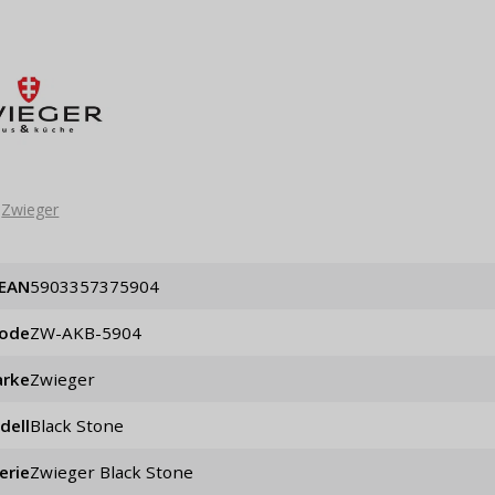
Zwieger
EAN
5903357375904
code
ZW-AKB-5904
rke
Zwieger
dell
Black Stone
erie
Zwieger Black Stone