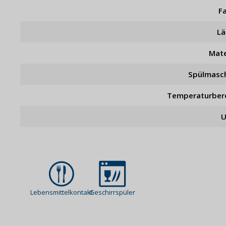
F
L
Mate
Spülmasc
Temperaturber
U
Lebensmittelkontakt
Geschirrspüler