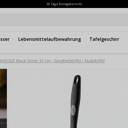
30 Tage Rückgaberecht
sser
Lebensmittelaufbewahrung
Tafelgeschirr
WIEGER Black Stone 35 cm - Spaghettilöffel / Nudellöffel