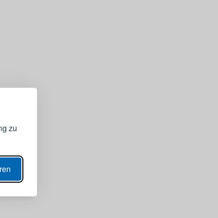
Pokaż wszystkie
GISTRIEREN
bei Ihrem
ng zu
ANZEIGEN
eren
N