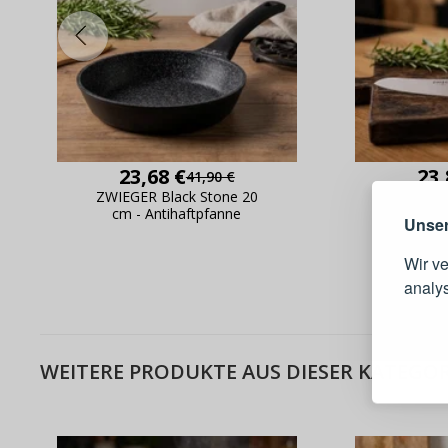
Warum e
23,68 €
23,
41,90 €
ZWIEGER Black Stone 20
ZWIEGER
cm - Antihaftpfanne
cm - Uni
Unser
Wir v
analy
Schnell
Bestel
WEITERE PRODUKTE AUS DIESER KATEGOR
Schnell
Live-Üb
Bestell