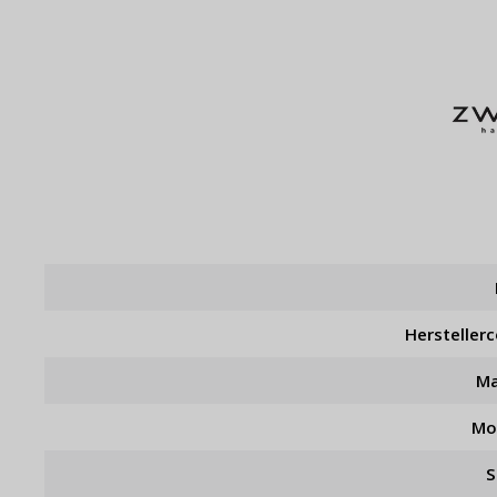
Hersteller
Ma
Mo
S