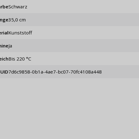
arbe
schwarz
änge
35,0 cm
rial
Kunststoff
hine
Ja
eich
bis 220 °C
UID
7d6c9858-0b1a-4ae7-bc07-70fc4108a448