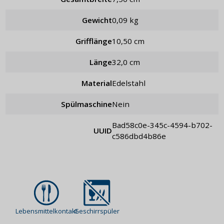
Gewicht
0,09 kg
Grifflänge
10,50 cm
Länge
32,0 cm
Material
Edelstahl
Spülmaschine
Nein
bad58c0e-345c-4594-b702-
UUID
c586dbd4b86e
Lebensmittelkontakt
Geschirrspüler