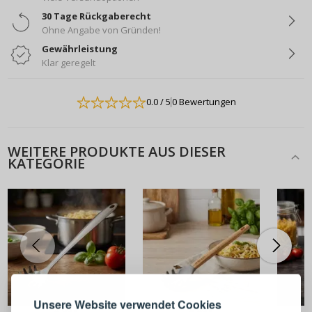
30 Tage Rückgaberecht
Ohne Angabe von Gründen!
Gewährleistung
Klar geregelt
0.0
/ 5
0 Bewertungen
WEITERE PRODUKTE AUS DIESER
KATEGORIE
ANMELDEN
REGISTRIEREN
Melden Sie sich bei Ihrem
Unsere Website verwendet Cookies
4,99 €
4,49 €
5