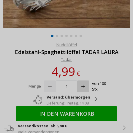
Nudellöffel
Edelstahl-Spaghettilöffel TADAR LAURA
Tadar
4,99
€
von 100
Menge
Stk.
Versand: übermorgen
Lieferung: Freitag, 14.08
IN DEN WARENKORB
Versandkosten: ab 5,90 €
Viele Versandoptionen