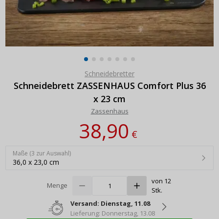
Schneidebretter
Schneidebrett ZASSENHAUS Comfort Plus 36
x 23 cm
Zassenhaus
38,90
€
Maße (3 zur Auswahl)
36,0 x 23,0 cm
von 12
Menge
Stk.
Versand: Dienstag, 11.08
Lieferung: Donnerstag, 13.08