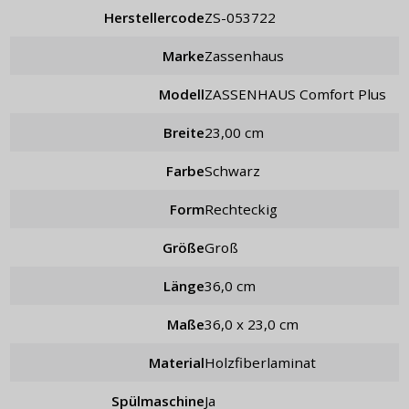
Herstellercode
ZS-053722
Marke
Zassenhaus
Modell
ZASSENHAUS Comfort Plus
Breite
23,00 cm
Farbe
schwarz
Form
rechteckig
Größe
groß
Länge
36,0 cm
Maße
36,0 x 23,0 cm
Material
Holzfiberlaminat
Spülmaschine
Ja