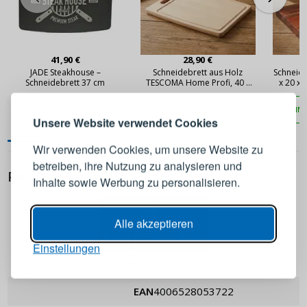
41,90 €
28,90 €
ANMELDEN
REGISTRIEREN
JADE Steakhouse –
Schneidebrett aus Holz
Schneide
Schneidebrett 37 cm
TESCOMA Home Profi, 40 x
x 20 x
26 cm
IN DEN WARENKORB
IN DEN WARENKORB
IN
Melden Sie sich bei Ihrem
Unsere Website verwendet Cookies
Konto an
Wir verwenden Cookies, um unsere Website zu
betreiben, ihre Nutzung zu analysieren und
PRODUKTDETAILS
E-Mail-Adresse
Inhalte sowie Werbung zu personalisieren.
Passwort
ANZEIGEN
Alle akzeptieren
Einstellungen
Zassenhaus
ANMELDEN
EAN
4006528053722
Passwort erinnern