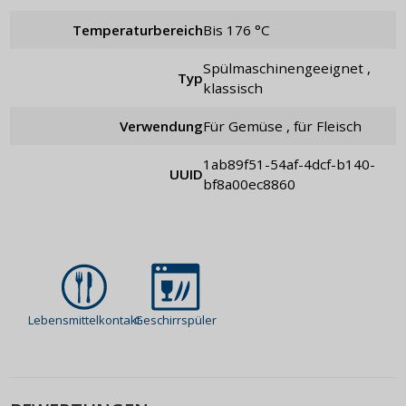
Temperaturbereich
bis 176 °C
spülmaschinengeeignet ,
Typ
klassisch
Verwendung
für Gemüse , für Fleisch
1ab89f51-54af-4dcf-b140-
UUID
bf8a00ec8860
Lebensmittelkontakt
Geschirrspüler