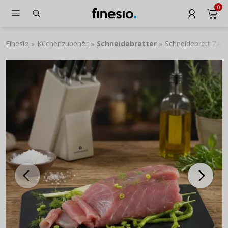
0
Finesio
Küchenzubehör
Schneidebretter
Schneidebrett ZAS
»
»
»