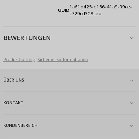
1a61b425-e156-41a9-99ce-
UUID
c729cd328ceb
BEWERTUNGEN
|
Produkthaftung
Sicherheitsinformationen
ÜBER UNS
KONTAKT
KUNDENBEREICH