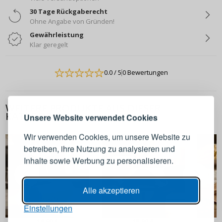
30 Tage Rückgaberecht
Ohne Angabe von Gründen!
Gewährleistung
Klar geregelt
0.0
/ 5
0 Bewertungen
ANMELDEN
REGISTRIEREN
WEITERE PRODUKTE AUS DIESER
Melden Sie sich bei Ihrem
KATEGORIE
Unsere Website verwendet Cookies
Konto an
Wir verwenden Cookies, um unsere Website zu
betreiben, ihre Nutzung zu analysieren und
E-Mail-Adresse
Inhalte sowie Werbung zu personalisieren.
Passwort
ANZEIGEN
Alle akzeptieren
Einstellungen
ANMELDEN
16,90 €
15,90 €