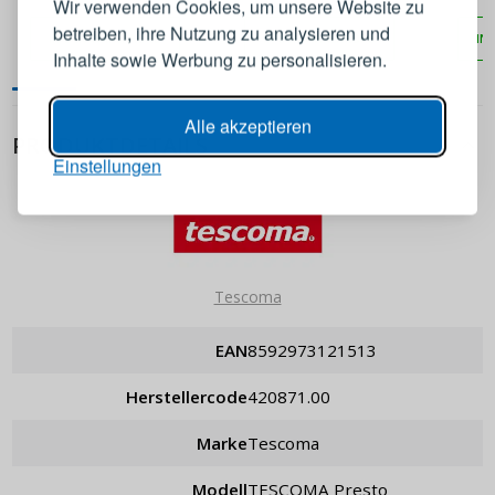
Wir verwenden Cookies, um unsere Website zu
Flexi Space 150 x 50 cm
betreiben, ihre Nutzung zu analysieren und
IN DEN WARENKORB
IN DEN WARENKORB
IN
E-Mail-Adresse
Inhalte sowie Werbung zu personalisieren.
Passwort
ANZEIGEN
Alle akzeptieren
PRODUKTDETAILS
Einstellungen
ANMELDEN
Passwort erinnern
Tescoma
EAN
8592973121513
Herstellercode
420871.00
Marke
Tescoma
Modell
TESCOMA Presto