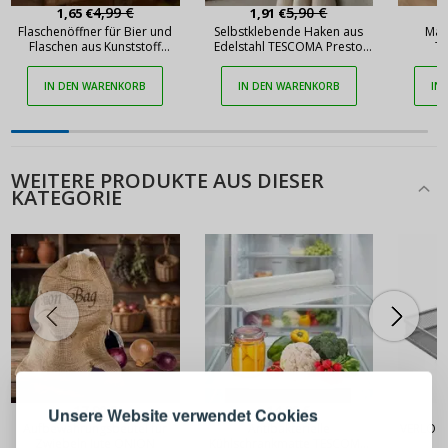
4,99 €
5,90 €
1,65 €
1,91 €
Flaschenöffner für Bier und
Selbstklebende Haken aus
Mag
Flaschen aus Kunststoff
Edelstahl TESCOMA Presto
T
TESCOMA Presto, weiß
doppelt
IN DEN WARENKORB
IN DEN WARENKORB
IN
WEITERE PRODUKTE AUS DIESER
KATEGORIE
ANMELDEN
REGISTRIEREN
Melden Sie sich bei Ihrem
17,90 €
14,90 €
Unsere Website verwendet Cookies
Aufbewahrungsbeutel für
Antibakterielle
VERLO - 
Konto an
Zwiebeln Jute ONION
Kühlschrankmatte TESCOMA