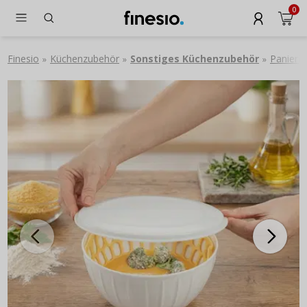
0
Finesio
Küchenzubehör
Sonstiges Küchenzubehör
Panierb
»
»
»