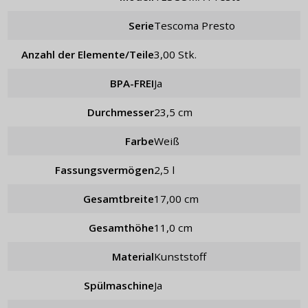
Serie
Tescoma Presto
Anzahl der Elemente/Teile
3,00 Stk.
BPA-FREI
Ja
Durchmesser
23,5 cm
Farbe
weiß
Fassungsvermögen
2,5 l
Gesamtbreite
17,00 cm
Gesamthöhe
11,0 cm
Material
Kunststoff
Spülmaschine
Ja