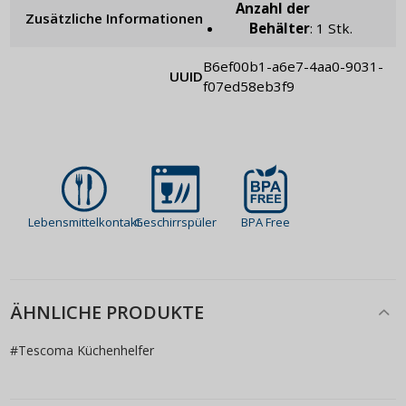
Anzahl der
Zusätzliche Informationen
Behälter
: 1 Stk.
b6ef00b1-a6e7-4aa0-9031-
UUID
f07ed58eb3f9
Lebensmittelkontakt
Geschirrspüler
BPA Free
ÄHNLICHE PRODUKTE
#
Tescoma Küchenhelfer