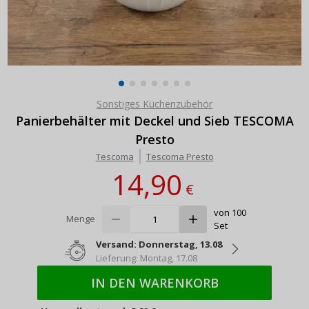
Sonstiges Küchenzubehör
Panierbehälter mit Deckel und Sieb TESCOMA
Presto
Tescoma
Tescoma Presto
14,90
€
von 100
Menge
Set
Versand: Donnerstag, 13.08
Lieferung: Montag, 17.08
IN DEN WARENKORB