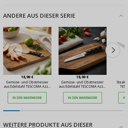
ANDERE AUS DIESER SERIE
18,90 €
18,90 €
Gemüse- und Obstmesser
Gemüse- und Obstmesser
Steakm
aus Edelstahl TESCOMA Azza,
aus Edelstahl TESCOMA Azza,
TESC
Bert 9 cm
Bert 9 cm
IN DEN WARENKORB
IN DEN WARENKORB
IN
WEITERE PRODUKTE AUS DIESER