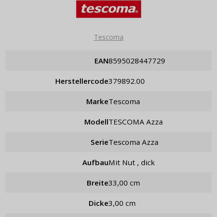
Tescoma
EAN
8595028447729
Herstellercode
379892.00
Marke
Tescoma
Modell
TESCOMA Azza
Serie
Tescoma Azza
Aufbau
mit Nut , dick
Breite
33,00 cm
Dicke
3,00 cm