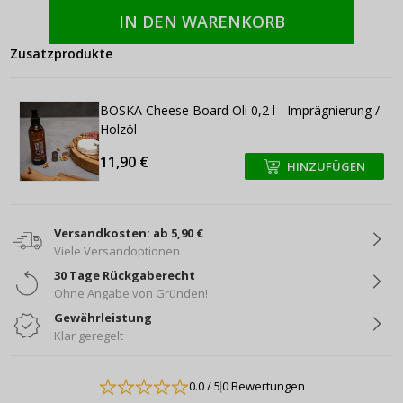
IN DEN WARENKORB
Zusatzprodukte
BOSKA Cheese Board Oli 0,2 l - Imprägnierung /
Holzöl
11,90 €
HINZUFÜGEN
+
+
Versandkosten: ab 5,90 €
Viele Versandoptionen
30 Tage Rückgaberecht
Ohne Angabe von Gründen!
Gewährleistung
Klar geregelt
0.0
/ 5
0 Bewertungen