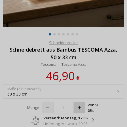
Schneidebretter
Schneidebrett aus Bambus TESCOMA Azza,
50 x 33 cm
Tescoma
Tescoma Azza
46,90
€
Maße (2 zur Auswahl)
50 x 33 cm
von 90
Menge
Stk.
Versand: Montag, 17.08
Lieferung: Mittwoch, 19.08