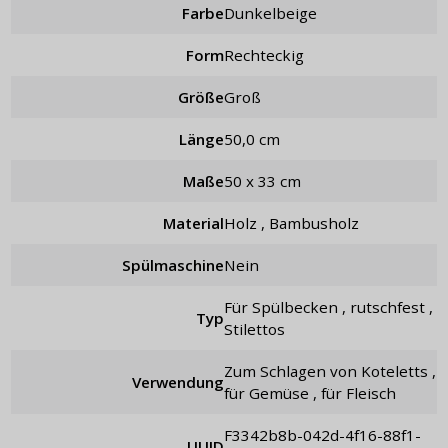
Farbe
Dunkelbeige
Form
rechteckig
Größe
groß
Länge
50,0 cm
Maße
50 x 33 cm
Material
Holz , Bambusholz
Spülmaschine
Nein
für Spülbecken , rutschfest ,
Typ
Stilettos
zum Schlagen von Koteletts ,
Verwendung
für Gemüse , für Fleisch
f3342b8b-042d-4f16-88f1-
UUID