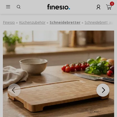
0
Finesio
Küchenzubehör
Schneidebretter
Schneidebrett au
»
»
»