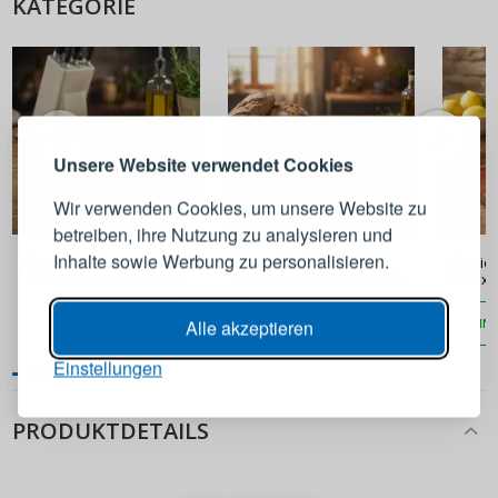
KATEGORIE
ANMELDEN
REGISTRIEREN
Melden Sie sich bei Ihrem
Unsere Website verwendet Cookies
Konto an
Wir verwenden Cookies, um unsere Website zu
betreiben, ihre Nutzung zu analysieren und
38,90 €
39,90 €
E-Mail-Adresse
Inhalte sowie Werbung zu personalisieren.
Schneidebrett ZASSENHAUS
Schneidebrett Holz
Schneide
Comfort Plus 36 x 23 cm
ZASSENHAUS Wood 36 x 23
x 20 x
cm
Passwort
ANZEIGEN
Alle akzeptieren
IN DEN WARENKORB
IN DEN WARENKORB
IN
Einstellungen
ANMELDEN
PRODUKTDETAILS
Passwort erinnern