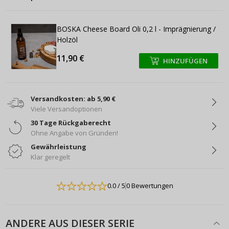
BOSKA Cheese Board Oli 0,2 l - Imprägnierung /
Holzöl
11,90 €
HINZUFÜGEN
+
+
Versandkosten: ab 5,90 €
Viele Versandoptionen
30 Tage Rückgaberecht
Ohne Angabe von Gründen!
Gewährleistung
Klar geregelt
0.0
/ 5
0 Bewertungen
ANDERE AUS DIESER SERIE