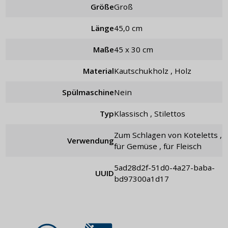
Größe
groß
Länge
45,0 cm
Maße
45 x 30 cm
Material
Kautschukholz , Holz
Spülmaschine
Nein
Typ
klassisch , Stilettos
zum Schlagen von Koteletts ,
Verwendung
für Gemüse , für Fleisch
5ad28d2f-51d0-4a27-baba-
UUID
bd97300a1d17