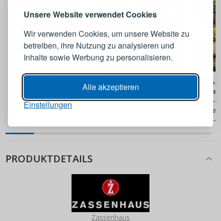
Melden Sie sich bei Ihrem
Unsere Website verwendet Cookies
Konto an
Wir verwenden Cookies, um unsere Website zu
betreiben, ihre Nutzung zu analysieren und
E-Mail-Adresse
Inhalte sowie Werbung zu personalisieren.
41,90 €
61,90 €
Passwort
ANZEIGEN
JADE Steakhouse –
Schneidebrett Bambus
KESPER
Alle akzeptieren
Schneidebrett 37 cm
ZASSENHAUS 54 x 25 cm
Schnei
Einstellungen
IN DEN WARENKORB
IN DEN WARENKORB
IN
ANMELDEN
Passwort erinnern
PRODUKTDETAILS
Zassenhaus