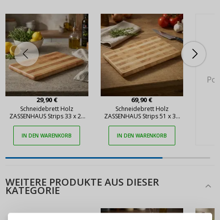
Pok
29,90 €
69,90 €
Schneidebrett Holz
Schneidebrett Holz
ZASSENHAUS Strips 33 x 21
ZASSENHAUS Strips 51 x 35
cm
cm
IN DEN WARENKORB
IN DEN WARENKORB
WEITERE PRODUKTE AUS DIESER
KATEGORIE
ANMELDEN
REGISTRIEREN