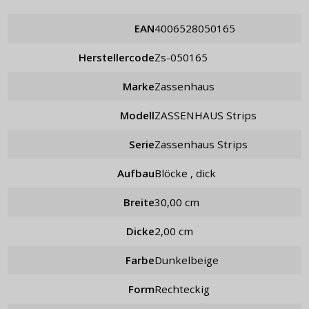
EAN
4006528050165
Herstellercode
zs-050165
Marke
Zassenhaus
Modell
ZASSENHAUS Strips
Serie
Zassenhaus Strips
Aufbau
Blöcke , dick
Breite
30,00 cm
Dicke
2,00 cm
Farbe
Dunkelbeige
Form
rechteckig