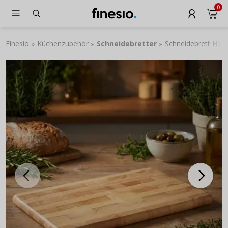
0
Finesio
Küchenzubehör
Schneidebretter
Schneidebrett Hol
»
»
»