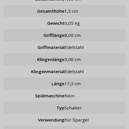
Gesamthöhe
1,5 cm
Gewicht
0,05 kg
Grifflänge
8,00 cm
Griffmaterial
Edelstahl
Klingenlänge
5,00 cm
Klingenmaterial
Edelstahl
Länge
17,3 cm
Spülmaschine
Nein
Typ
Schaber
Verwendung
für Spargel