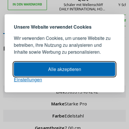
ANMELDEN
REGISTRIEREN
IN DEN WARENKORB
Schäler mit Wellenschliff
Y-Sch
DAILY INTERNATIONAL HOME
7 cm rosa
IN DEN WARENKORB
IN
Melden Sie sich bei Ihrem
Unsere Website verwendet Cookies
Konto an
Wir verwenden Cookies, um unsere Website zu
betreiben, ihre Nutzung zu analysieren und
PRODUKTDETAILS
E-Mail-Adresse
Inhalte sowie Werbung zu personalisieren.
Passwort
ANZEIGEN
Alle akzeptieren
Starke Pro
Einstellungen
ANMELDEN
EAN
5903313404242
Marke
Starke Pro
Passwort erinnern
Farbe
Edelstahl
Gesamtbreite
7,00 cm