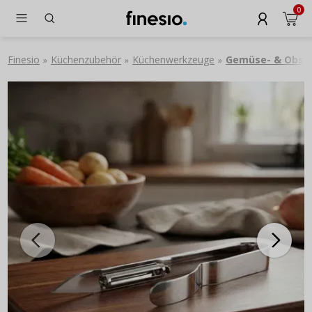
0
Finesio
Küchenzubehör
Küchenwerkzeuge
Gemüse- & Obsts
»
»
»