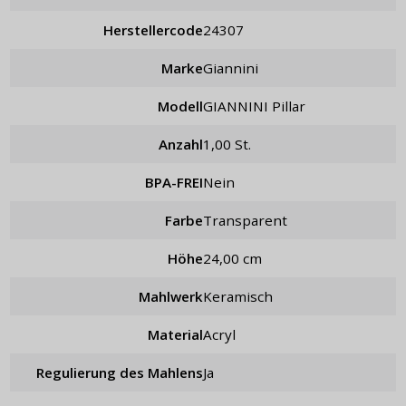
Herstellercode
24307
Marke
Giannini
Modell
GIANNINI Pillar
Anzahl
1,00 St.
BPA-FREI
Nein
Farbe
Transparent
Höhe
24,00 cm
Mahlwerk
keramisch
Material
Acryl
Regulierung des Mahlens
ja