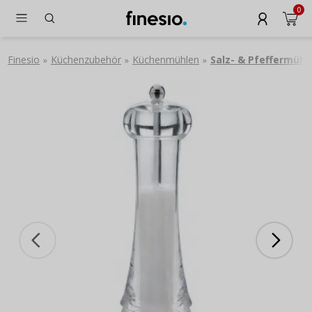
0
Finesio
Küchenzubehör
Küchenmühlen
Salz- & Pfeffermühl
»
»
»