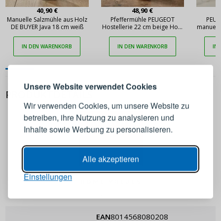
40,90 €
48,90 €
Manuelle Salzmühle aus Holz
Pfeffermühle PEUGEOT
PEUG
DE BUYER Java 18 cm weiß
Hostellerie 22 cm beige Holz
manuelle
manuell
ANMELDEN
REGISTRIEREN
IN DEN WARENKORB
IN DEN WARENKORB
IN
Melden Sie sich bei Ihrem
Unsere Website verwendet Cookies
PRODUKTDETAILS
Konto an
Wir verwenden Cookies, um unsere Website zu
betreiben, ihre Nutzung zu analysieren und
E-Mail-Adresse
Inhalte sowie Werbung zu personalisieren.
Passwort
ANZEIGEN
Alle akzeptieren
Einstellungen
ANMELDEN
Giannini
EAN
8014568080208
Passwort erinnern