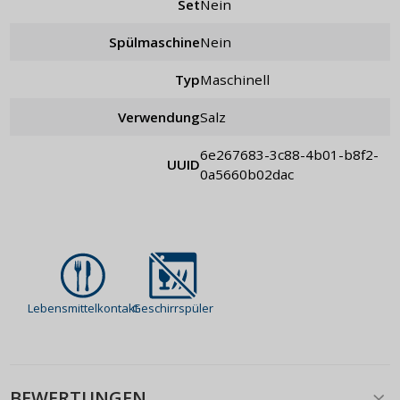
Set
nein
Spülmaschine
Nein
Typ
maschinell
Verwendung
Salz
6e267683-3c88-4b01-b8f2-
UUID
0a5660b02dac
Lebensmittelkontakt
Geschirrspüler
BEWERTUNGEN