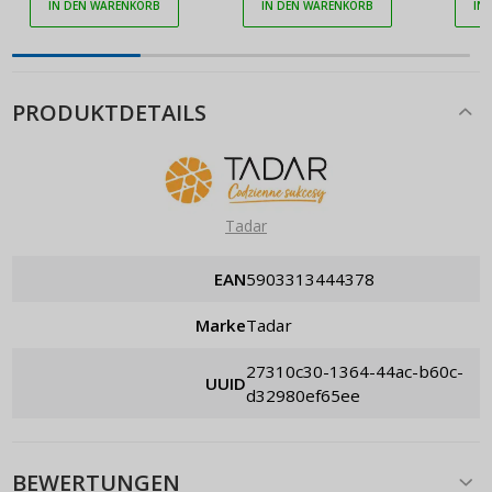
IN DEN WARENKORB
IN DEN WARENKORB
IN
PRODUKTDETAILS
Tadar
EAN
5903313444378
Marke
Tadar
27310c30-1364-44ac-b60c-
UUID
d32980ef65ee
BEWERTUNGEN