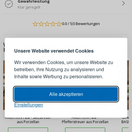
Gewährleistung
Klar geregelt
0.0
/ 5
0 Bewertungen
ANMELDEN
REGISTRIEREN
WEITERE PRODUKTE AUS DIESER
Melden Sie sich bei Ihrem
KATEGORIE
Unsere Website verwendet Cookies
Konto an
Wir verwenden Cookies, um unsere Website zu
betreiben, ihre Nutzung zu analysieren und
E-Mail-Adresse
Inhalte sowie Werbung zu personalisieren.
Passwort
ANZEIGEN
Alle akzeptieren
Einstellungen
ANMELDEN
2,99 €
2,99 €
AMBITION Fala - Salzstreuer
AMBITION Fala -
Gewür
aus Porzellan
Pfefferstreuer aus Porzellan
BASIC 
Passwort erinnern