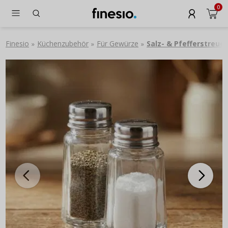
0
Finesio
Küchenzubehör
Für Gewürze
Salz- & Pfefferstreuer
»
»
»