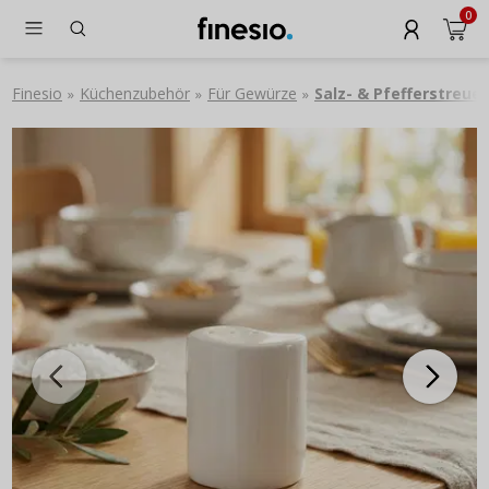
0
Finesio
Küchenzubehör
Für Gewürze
Salz- & Pfefferstreuer
»
»
»