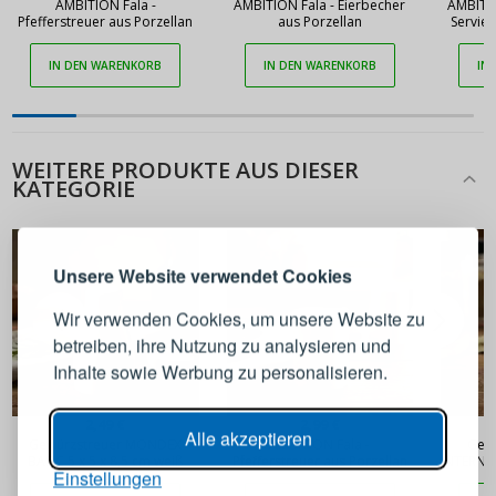
AMBITION Fala -
AMBITION Fala - Eierbecher
AMBITIO
Pfefferstreuer aus Porzellan
aus Porzellan
Servier
IN DEN WARENKORB
IN DEN WARENKORB
IN
WEITERE PRODUKTE AUS DIESER
KATEGORIE
ANMELDEN
REGISTRIEREN
Melden Sie sich bei Ihrem
Unsere Website verwendet Cookies
Konto an
Wir verwenden Cookies, um unsere Website zu
betreiben, ihre Nutzung zu analysieren und
E-Mail-Adresse
Inhalte sowie Werbung zu personalisieren.
2,49 €
2,99 €
Passwort
ANZEIGEN
Alle akzeptieren
Gewürzstreuer MONDEX
AMBITION Fala -
Gewü
BASIC 5 x 5 x 8,5 cm weiß
Pfefferstreuer aus Porzellan
INTERN
Einstellungen