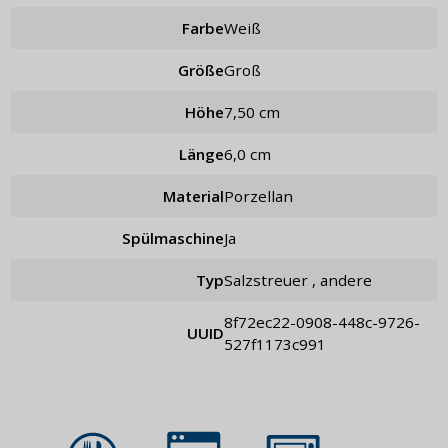
Farbe
weiß
Größe
Groß
Höhe
7,50 cm
Länge
6,0 cm
Material
Porzellan
Spülmaschine
Ja
Typ
Salzstreuer , andere
8f72ec22-0908-448c-9726-
UUID
527f1173c991