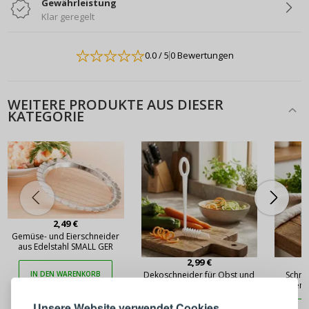
Gewährleistung
Klar geregelt
0.0
/ 5
0 Bewertungen
WEITERE PRODUKTE AUS DIESER
KATEGORIE
2,49 €
Gemüse- und Eierschneider
aus Edelstahl SMALL GER
ANMELDEN
REGISTRIEREN
2,99 €
Dekoschneider für Obst und
Schne
IN DEN WARENKORB
Gemüse ODELO CIRC weiß
Gemü
Melden Sie sich bei Ihrem
Unsere Website verwendet Cookies