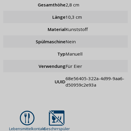
Gesamthöhe
2,8 cm
Länge
10,3 cm
Material
Kunststoff
Spülmaschine
Nein
Typ
manuell
Verwendung
für Eier
68e56405-322a-4d99-9aa6-
UUID
d50959c2e93a
Lebensmittelkontakt
Geschirrspüler