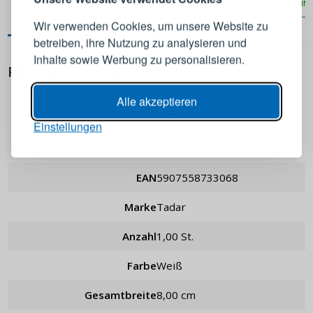
IN DEN WARENKORB
IN
Konto an
Wir verwenden Cookies, um unsere Website zu
betreiben, ihre Nutzung zu analysieren und
E-Mail-Adresse
Inhalte sowie Werbung zu personalisieren.
PRODUKTDETAILS
Passwort
ANZEIGEN
Alle akzeptieren
Einstellungen
ANMELDEN
Tadar
EAN
5907558733068
Passwort erinnern
Marke
Tadar
Anzahl
1,00 St.
Farbe
weiß
Gesamtbreite
8,00 cm