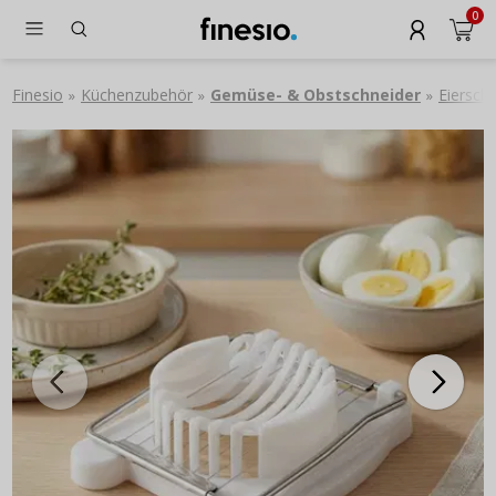
0
Finesio
Küchenzubehör
Gemüse- & Obstschneider
Eiersch
»
»
»