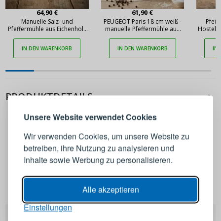
64,90 €
61,90 €
Manuelle Salz- und
PEUGEOT Paris 18 cm weiß -
Pfef
Pfeffermühle aus Eichenholz
manuelle Pfeffermühle aus
Hostelle
ADHOC Yaso 17 cm
Holz
IN DEN WARENKORB
IN DEN WARENKORB
IN
ANMELDEN
REGISTRIEREN
PRODUKTDETAILS
Melden Sie sich bei Ihrem
Unsere Website verwendet Cookies
Konto an
Wir verwenden Cookies, um unsere Website zu
betreiben, ihre Nutzung zu analysieren und
E-Mail-Adresse
Inhalte sowie Werbung zu personalisieren.
Passwort
ANZEIGEN
Alle akzeptieren
Peugeot
Einstellungen
EAN
4006950029043
ANMELDEN