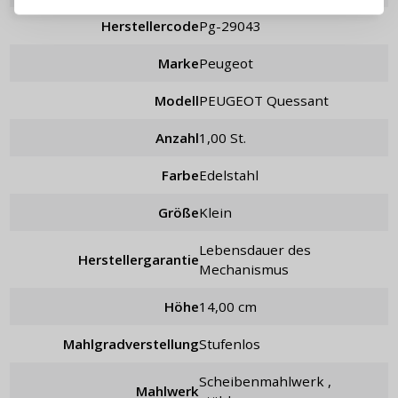
Herstellercode
pg-29043
Passwort erinnern
Marke
Peugeot
Modell
PEUGEOT Quessant
Anzahl
1,00 St.
Farbe
Edelstahl
Größe
klein
Lebensdauer des
Herstellergarantie
Mechanismus
Höhe
14,00 cm
Mahlgradverstellung
stufenlos
Scheibenmahlwerk ,
Mahlwerk