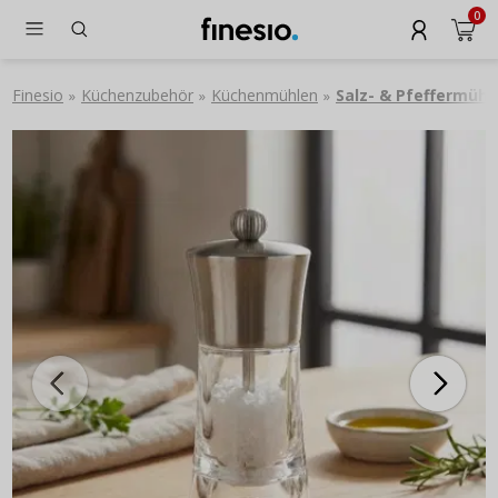
0
Finesio
Küchenzubehör
Küchenmühlen
Salz- & Pfeffermühl
»
»
»