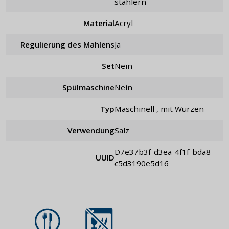
stählern
Material
Acryl
Regulierung des Mahlens
ja
Set
nein
Spülmaschine
Nein
Typ
maschinell , mit Würzen
Verwendung
Salz
d7e37b3f-d3ea-4f1f-bda8-
UUID
c5d3190e5d16