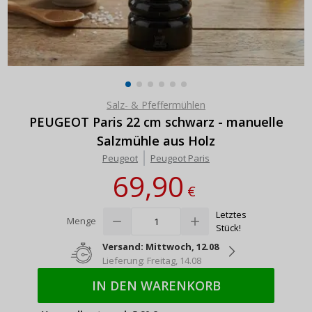
Salz- & Pfeffermühlen
PEUGEOT Paris 22 cm schwarz - manuelle
Salzmühle aus Holz
Peugeot
Peugeot Paris
69,90
€
Letztes
Menge
Stück!
Versand: Mittwoch, 12.08
Lieferung: Freitag, 14.08
IN DEN WARENKORB