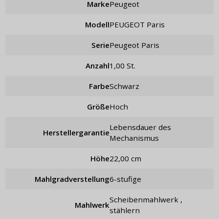
Marke
Peugeot
Modell
PEUGEOT Paris
Serie
Peugeot Paris
Anzahl
1,00 St.
Farbe
schwarz
Größe
hoch
Lebensdauer des
Herstellergarantie
Mechanismus
Höhe
22,00 cm
Mahlgradverstellung
6-stufige
Scheibenmahlwerk ,
Mahlwerk
stählern