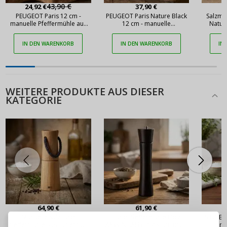
43,90 €
24,92 €
37,90 €
PEUGEOT Paris 12 cm -
PEUGEOT Paris Nature Black
Salzmü
manuelle Pfeffermühle aus
12 cm - manuelle
Natur
Holz
Pfeffermühle aus Holz
IN DEN WARENKORB
IN DEN WARENKORB
IN
WEITERE PRODUKTE AUS DIESER
KATEGORIE
ANMELDEN
REGISTRIEREN
64,90 €
61,90 €
Manuelle Salz- und
Hand-Pfeffermühle Holz
PEUGEOT
Pfeffermühle aus Eichenholz
ZASSENHAUS Frankfurt 30 cm
- m