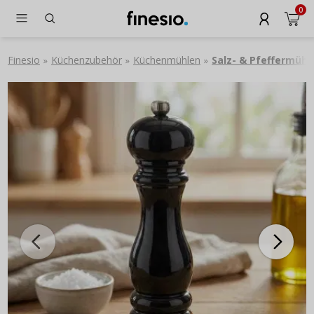
0
Finesio
Küchenzubehör
Küchenmühlen
Salz- & Pfeffermühl
»
»
»