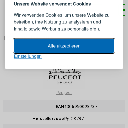
Melden Sie sich bei Ihrem
Unsere Website verwendet Cookies
ADHOC Yaso 17 cm
dunkelbraun
Pfeff
Konto an
IN DEN WARENKORB
IN DEN WARENKORB
IN
Wir verwenden Cookies, um unsere Website zu
betreiben, ihre Nutzung zu analysieren und
E-Mail-Adresse
Inhalte sowie Werbung zu personalisieren.
PRODUKTDETAILS
Passwort
ANZEIGEN
Alle akzeptieren
Einstellungen
ANMELDEN
Passwort erinnern
Peugeot
EAN
4006950023737
Herstellercode
pg-23737