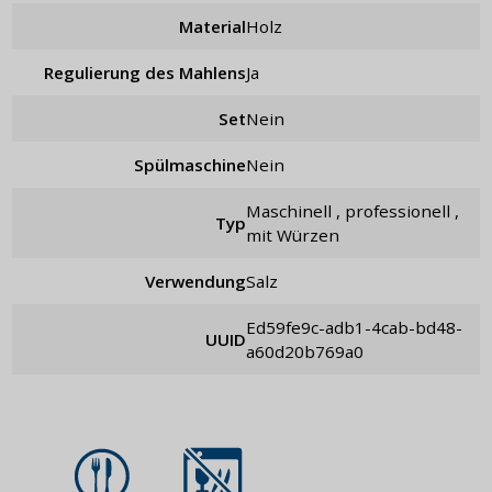
Material
Holz
Regulierung des Mahlens
ja
Set
nein
Spülmaschine
Nein
maschinell , professionell ,
Typ
mit Würzen
Verwendung
Salz
ed59fe9c-adb1-4cab-bd48-
UUID
a60d20b769a0