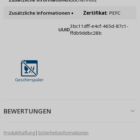
Zusätzliche Informationen
Zertifikat
: PEFC
3bc11dff-e4cf-465d-87c1-
UUID
ffdb9ddbc28b
Geschirrspüler
BEWERTUNGEN
|
Produkthaftung
Sicherheitsinformationen