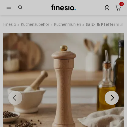
0
Finesio
Küchenzubehör
Küchenmühlen
Salz- & Pfeffermühl
»
»
»