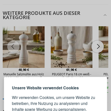
WEITERE PRODUKTE AUS DIESER
KATEGORIE
ANMELDEN
REGISTRIEREN
40,90 €
61,90 €
Manuelle Salzmühle aus Holz
PEUGEOT Paris 18 cm weiß -
PEUG
DE BUYER Java 18 cm weiß
manuelle Pfeffermühle aus
manuelle
Holz
Melden Sie sich bei Ihrem
Unsere Website verwendet Cookies
IN DEN WARENKORB
IN DEN WARENKORB
IN
Konto an
Wir verwenden Cookies, um unsere Website zu
betreiben, ihre Nutzung zu analysieren und
E-Mail-Adresse
Inhalte sowie Werbung zu personalisieren.