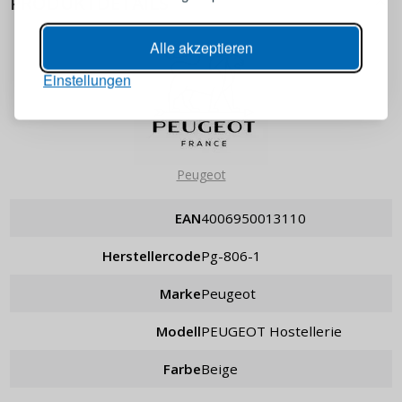
PRODUKTDETAILS
Passwort
ANZEIGEN
Alle akzeptieren
Einstellungen
ANMELDEN
Passwort erinnern
Peugeot
EAN
4006950013110
Herstellercode
pg-806-1
Marke
Peugeot
Modell
PEUGEOT Hostellerie
Farbe
Beige