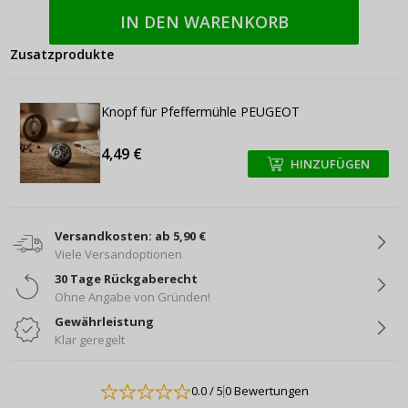
IN DEN WARENKORB
Zusatzprodukte
Knopf für Pfeffermühle PEUGEOT
4,49 €
HINZUFÜGEN
+
+
Versandkosten: ab 5,90 €
Viele Versandoptionen
30 Tage Rückgaberecht
Ohne Angabe von Gründen!
Gewährleistung
Klar geregelt
0.0
/ 5
0 Bewertungen