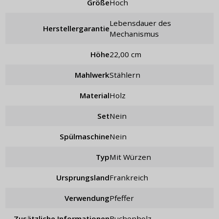
Größe
hoch
Lebensdauer des
Herstellergarantie
Mechanismus
Höhe
22,00 cm
Mahlwerk
stählern
Material
Holz
Set
nein
Spülmaschine
Nein
Typ
mit Würzen
Ursprungsland
Frankreich
Verwendung
Pfeffer
Zusätzliche Informationen
Buchenholz