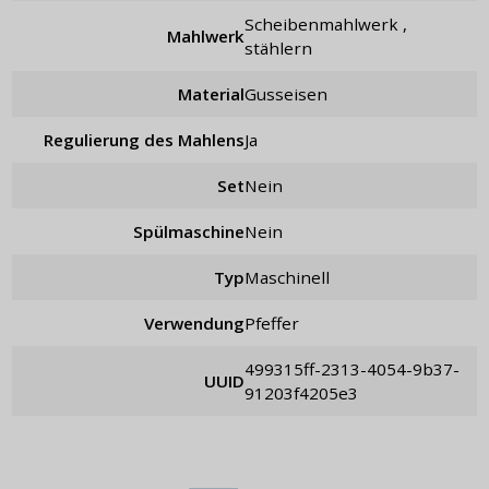
Scheibenmahlwerk ,
Mahlwerk
stählern
Material
Gusseisen
Regulierung des Mahlens
ja
Set
nein
Spülmaschine
Nein
Typ
maschinell
Verwendung
Pfeffer
499315ff-2313-4054-9b37-
UUID
91203f4205e3