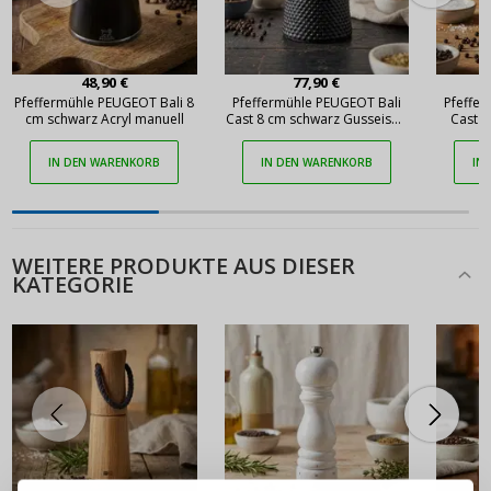
48,90 €
77,90 €
Pfeffermühle PEUGEOT Bali 8
Pfeffermühle PEUGEOT Bali
Pfeffe
cm schwarz Acryl manuell
Cast 8 cm schwarz Gusseisen
Cast I
manuell
IN DEN WARENKORB
IN DEN WARENKORB
IN
WEITERE PRODUKTE AUS DIESER
KATEGORIE
ANMELDEN
REGISTRIEREN