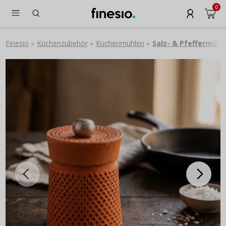
0
Finesio
Küchenzubehör
Küchenmühlen
Salz- & Pfeffermühl
»
»
»