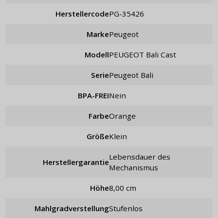
Herstellercode
PG-35426
Marke
Peugeot
Modell
PEUGEOT Bali Cast
Serie
Peugeot Bali
BPA-FREI
Nein
Farbe
Orange
Größe
klein
Lebensdauer des
Herstellergarantie
Mechanismus
Höhe
8,00 cm
Mahlgradverstellung
stufenlos