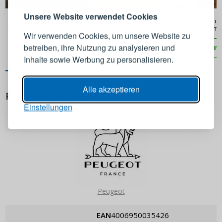
Melden Sie sich bei Ihrem
64,90 €
61,90 €
Unsere Website verwendet Cookies
Manuelle Salz- und
PEUGEOT Paris 18 cm weiß -
Salz- u
Konto an
Pfeffermühle aus Eichenholz
manuelle Pfeffermühle aus
Stahl m
Wir verwenden Cookies, um unsere Website zu
ADHOC Yaso 17 cm
Holz
Menage C
betreiben, ihre Nutzung zu analysieren und
IN DEN WARENKORB
IN DEN WARENKORB
IN
E-Mail-Adresse
Inhalte sowie Werbung zu personalisieren.
Passwort
ANZEIGEN
Alle akzeptieren
PRODUKTDETAILS
Einstellungen
ANMELDEN
Passwort erinnern
Peugeot
EAN
4006950035426