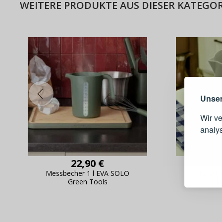
WEITERE PRODUKTE AUS DIESER KATEGOR
Warum e
Unser
Wir v
analy
Schnell
22,90 €
Bestel
Messbecher 1 l EVA SOLO
BLIM+ C
Schnell
Green Tools
M
Live-Üb
Bestell