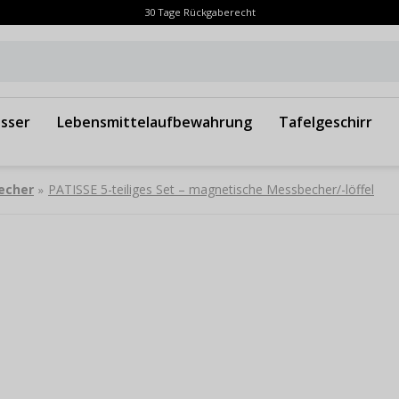
30 Tage Rückgaberecht
sser
Lebensmittelaufbewahrung
Tafelgeschirr
echer
PATISSE 5-teiliges Set – magnetische Messbecher/-löffel
»