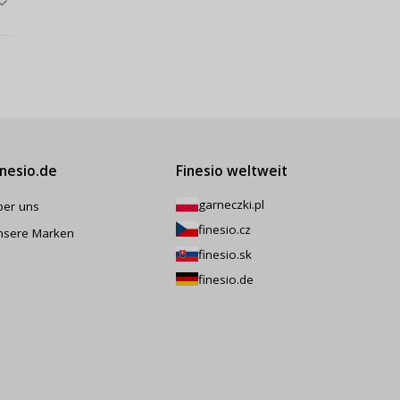
inesio.de
Finesio weltweit
garneczki.pl
ber uns
finesio.cz
nsere Marken
finesio.sk
finesio.de