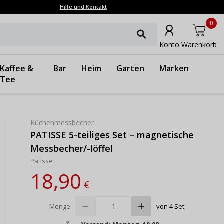
Hilfe und Kontakt
0
Konto
Warenkorb
Kaffee &
Bar
Heim
Garten
Marken
Tee
Küchenmessbecher
PATISSE 5-teiliges Set – magnetische
Messbecher/-löffel
Patisse
18,90
€
Menge
von 4 Set