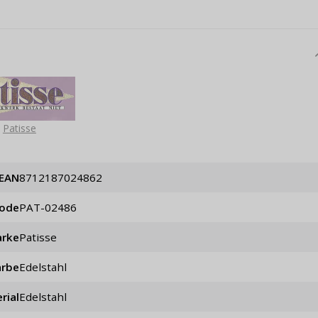
Patisse
EAN
8712187024862
code
PAT-02486
rke
Patisse
arbe
Edelstahl
rial
Edelstahl