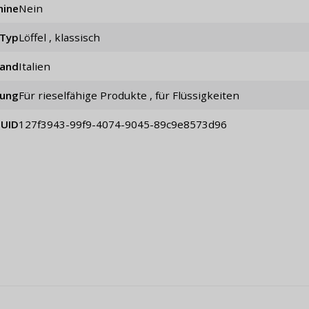
hine
Nein
Typ
Löffel , klassisch
land
Italien
ung
für rieselfähige Produkte , für Flüssigkeiten
UID
127f3943-99f9-4074-9045-89c9e8573d96