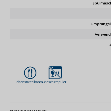
Spülmasc
Ursprungs
Verwend
U
Lebensmittelkontakt
Geschirrspüler