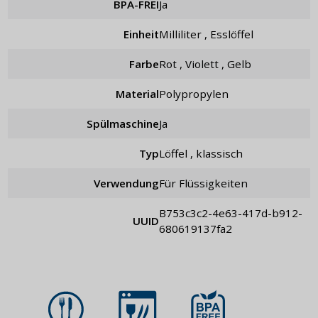
BPA-FREI
Ja
Einheit
Milliliter , Esslöffel
Farbe
Rot , Violett , Gelb
Material
Polypropylen
Spülmaschine
Ja
Typ
Löffel , klassisch
Verwendung
für Flüssigkeiten
b753c3c2-4e63-417d-b912-
UUID
680619137fa2