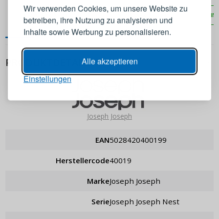
Wir verwenden Cookies, um unsere Website zu
IN DEN WARENKORB
IN DEN WARENKORB
IN
betreiben, ihre Nutzung zu analysieren und
E-Mail-Adresse
Inhalte sowie Werbung zu personalisieren.
Passwort
ANZEIGEN
Alle akzeptieren
PRODUKTDETAILS
Einstellungen
ANMELDEN
Joseph Joseph
Passwort erinnern
EAN
5028420400199
Herstellercode
40019
Marke
Joseph Joseph
Serie
Joseph Joseph Nest