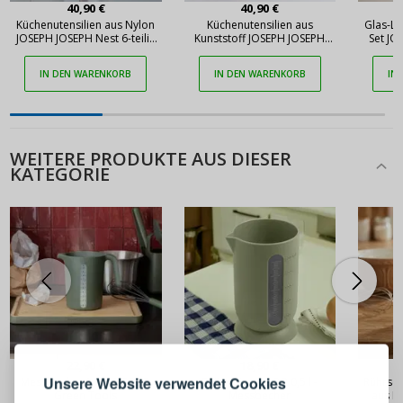
40,90 €
40,90 €
Küchenutensilien aus Nylon
Küchenutensilien aus
Glas-Le
JOSEPH JOSEPH Nest 6-teilig
Kunststoff JOSEPH JOSEPH
Set JO
mehrfarbig
Nest Sky 6-teilig hellblau
IN DEN WARENKORB
IN DEN WARENKORB
IN
WEITERE PRODUKTE AUS DIESER
KATEGORIE
ANMELDEN
REGISTRIEREN
22,90 €
18,90 €
Melden Sie sich bei Ihrem
Unsere Website verwendet Cookies
Messbecher 1 l EVA SOLO
BLIM+ Create QB 0,5 l -
Rührsch
Green Tools
Messbecher
aus K
Konto an