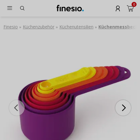
0
Finesio
Küchenzubehör
Küchenutensilien
Küchenmessbech
»
»
»